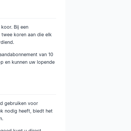
oor. Bij een
 twee koren aan die elk
rdiend.
maandabonnement van 10
 op en kunnen uw lopende
ed gebruiken voor
 nodig heeft, biedt het
n.
egoed kunt u direct