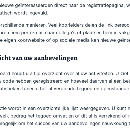
nieuwe geïnteresseerden direct naar de registratiepagina, 
tisch wordt ingevuld.
chillende manieren. Veel koorleiders delen de link persoon
uren hem per e-mail naar collega's of plaatsen hem in va
 eigen koorwebsite of op sociale media kan nieuwe geïnte
icht van uw aanbevelingen
ard houdt u altijd overzicht over al uw activiteiten. U zie
uw code hebben geregistreerd en hoeveel daarvan al een b
atistieken tonen u het al verdiende tegoed en openstaande
ctie wordt in een overzichtelijke lijst weergegeven. U kunt
welk bedrag het tegoed omvat en of dit al is verrekend of
mogelijk om het succes van uw aanbevelingen nauwkeurig t