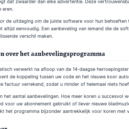
gt dat zwaarder dan elke advertentie. Deze vertrouwensba
 eren.
oor de uitdaging om de juiste software voor hun behoeften 
et altijd eenvoudig. Een aanbeveling van iemand die de soft
slissende verschil maken.
en over het aanbevelingsprogramma
isch verwerkt na afloop van de 14-daagse herroepingsterm
kent de koppeling tussen uw code en het nieuwe koor auto
e factuur verrekend, zodat u minder of helemaal niets hoeft
n het aantal aanbevelingen. Hoe meer koren u succesvol w
ed voor uw abonnement gebruikt of liever nieuwe bladmuzie
aakt het programma bijzonder aantrekkelijk voor koren met 
eer