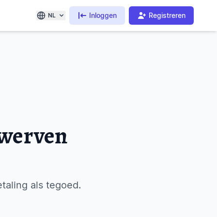
Inloggen
Registreren
NL
 werven
taling als tegoed.