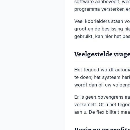
software aanbeveelt, wee
programma versterken en
Veel koorleiders staan v
groot en de beslissing ni
gebruikt, kan hier het be
Veelgestelde vrag
Het tegoed wordt automat
te doen; het systeem her
wordt dan bij uw volgend
Er is geen bovengrens aa
verzamelt. Of u het tego
aan u. De flexibiliteit m
Begin nu en profit