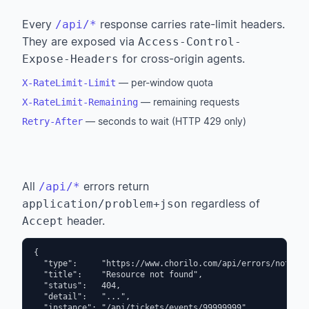
Every
response carries rate-limit headers.
/api/*
They are exposed via
Access-Control-
for cross-origin agents.
Expose-Headers
— per-window quota
X-RateLimit-Limit
— remaining requests
X-RateLimit-Remaining
— seconds to wait (HTTP 429 only)
Retry-After
All
errors return
/api/*
regardless of
application/problem+json
header.
Accept
{

  "type":     "https://www.chorilo.com/api/errors/not-fou
  "title":    "Resource not found",

  "status":   404,

  "detail":   "...",

  "instance": "/api/tickets/events/99999999"
