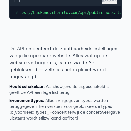
Kopiëren
GET
https://backend.chorilo.com/api/public-websites/{
De API respecteert de zichtbaarheidsinstellingen
van jullie openbare website. Alles wat op de
website verborgen is, is ook via de API
geblokkeerd — zelfs als het expliciet wordt
opgevraagd.
Hoofdschakelaar:
Als show_events uitgeschakeld is,
geeft de API een lege lijst terug.
Evenementtypes:
Alleen vrijgegeven types worden
teruggegeven. Een verzoek voor geblokkeerde types
(bijvoorbeeld types[]=concert terwijl de concertweergave
uitstaat) wordt stilzwijgend gefilterd.