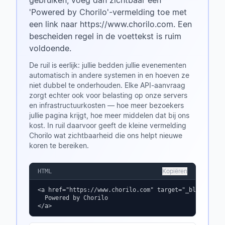
gebruiken, voeg dan zichtbaar een
'Powered by Chorilo'-vermelding toe met
een link naar https://www.chorilo.com. Een
bescheiden regel in de voettekst is ruim
voldoende.
De ruil is eerlijk: jullie bedden jullie evenementen
automatisch in andere systemen in en hoeven ze
niet dubbel te onderhouden. Elke API-aanvraag
zorgt echter ook voor belasting op onze servers
en infrastructuurkosten — hoe meer bezoekers
jullie pagina krijgt, hoe meer middelen dat bij ons
kost. In ruil daarvoor geeft de kleine vermelding
Chorilo wat zichtbaarheid die ons helpt nieuwe
koren te bereiken.
Kopiëren
HTML
<a href="https://www.chorilo.com" target="_blank" rel=
  Powered by Chorilo

</a>