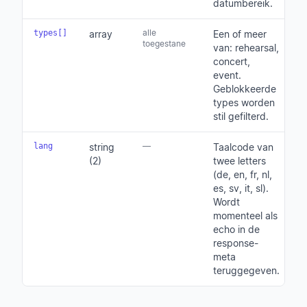
datumbereik.
alle
types[]
array
Een of meer
toegestane
van: rehearsal,
concert,
event.
Geblokkeerde
types worden
stil gefilterd.
—
lang
string
Taalcode van
(2)
twee letters
(de, en, fr, nl,
es, sv, it, sl).
Wordt
momenteel als
echo in de
response-
meta
teruggegeven.