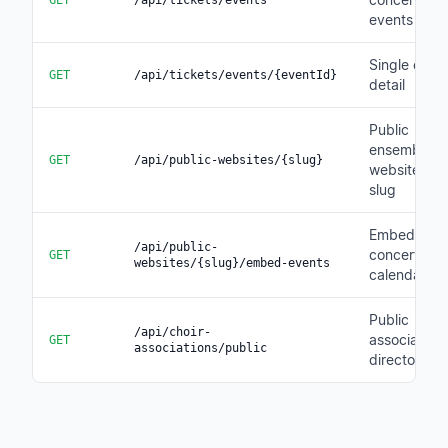
GET
/api/tickets/events
events
Single even
GET
/api/tickets/events/{eventId}
detail
Public
ensemble
GET
/api/public-websites/{slug}
website by
slug
Embeddabl
/api/public-
concert
GET
websites/{slug}/embed-events
calendar
Public
/api/choir-
association
GET
associations/public
directory