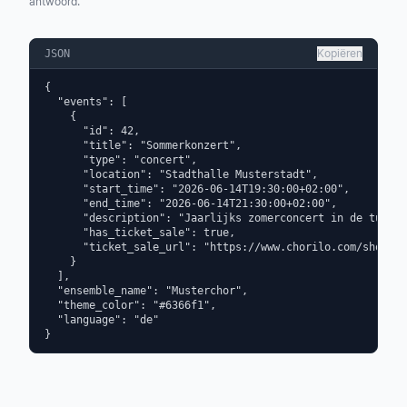
antwoord.
Kopiëren
JSON
{

  "events": [

    {

      "id": 42,

      "title": "Sommerkonzert",

      "type": "concert",

      "location": "Stadthalle Musterstadt",

      "start_time": "2026-06-14T19:30:00+02:00",

      "end_time": "2026-06-14T21:30:00+02:00",

      "description": "Jaarlijks zomerconcert in de tuin v
      "has_ticket_sale": true,

      "ticket_sale_url": "https://www.chorilo.com/shop/ti
    }

  ],

  "ensemble_name": "Musterchor",

  "theme_color": "#6366f1",

  "language": "de"

}