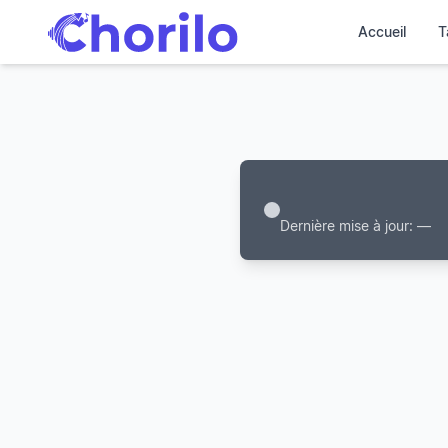
Accueil
T
Dernière mise à jour: —