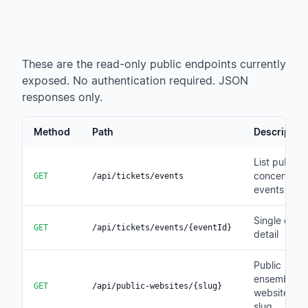
These are the read-only public endpoints currently
exposed. No authentication required. JSON
responses only.
Method
Path
Descriptio
List public
concert
GET
/api/tickets/events
events
Single even
GET
/api/tickets/events/{eventId}
detail
Public
ensemble
GET
/api/public-websites/{slug}
website by
slug