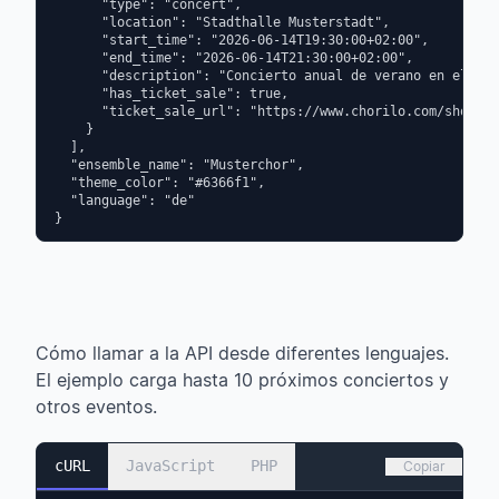
      "type": "concert",

      "location": "Stadthalle Musterstadt",

      "start_time": "2026-06-14T19:30:00+02:00",

      "end_time": "2026-06-14T21:30:00+02:00",

      "description": "Concierto anual de verano en el jar
      "has_ticket_sale": true,

      "ticket_sale_url": "https://www.chorilo.com/shop/ti
    }

  ],

  "ensemble_name": "Musterchor",

  "theme_color": "#6366f1",

  "language": "de"

}
Cómo llamar a la API desde diferentes lenguajes.
El ejemplo carga hasta 10 próximos conciertos y
otros eventos.
cURL
JavaScript
PHP
Copiar