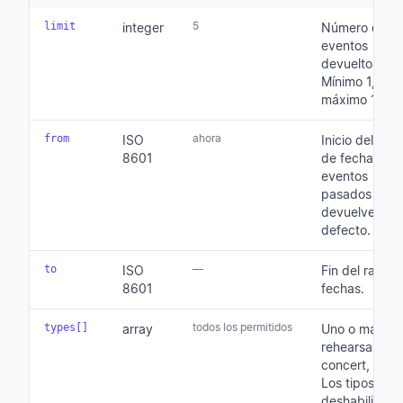
5
limit
integer
Número de
eventos
devueltos.
Mínimo 1,
máximo 100.
ahora
from
ISO
Inicio del ran
8601
de fechas. Lo
eventos
pasados no s
devuelven po
defecto.
—
to
ISO
Fin del rango
8601
fechas.
todos los permitidos
types[]
array
Uno o más de
rehearsal,
concert, even
Los tipos
deshabilitado