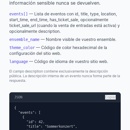
información sensible nunca se devuelven.
— Lista de eventos con id, title, type, location,
events[]
start_time, end_time, has_ticket_sale, opcionalmente
ticket_sale_url (cuando la venta de entradas está activa) y
opcionalmente description.
— Nombre visible de vuestro ensemble.
ensemble_name
— Código de color hexadecimal de la
theme_color
configuración del sitio web.
— Código de idioma de vuestro sitio web.
language
El campo description contiene exclusivamente la descripción
pública. La descripción interna de un evento nunca forma parte de la
respuesta.
Copiar
JSON
{

  "events": [

    {

      "id": 42,

      "title": "Sommerkonzert",
