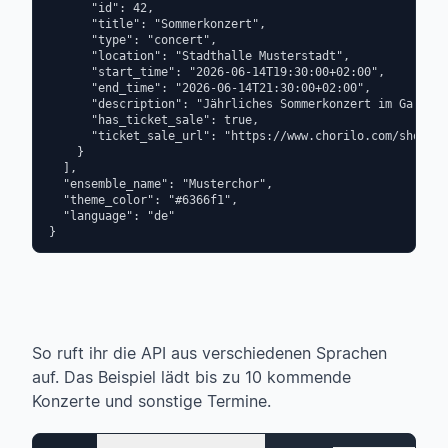
      "id": 42,

      "title": "Sommerkonzert",

      "type": "concert",

      "location": "Stadthalle Musterstadt",

      "start_time": "2026-06-14T19:30:00+02:00",

      "end_time": "2026-06-14T21:30:00+02:00",

      "description": "Jährliches Sommerkonzert im Garten 
      "has_ticket_sale": true,

      "ticket_sale_url": "https://www.chorilo.com/shop/ti
    }

  ],

  "ensemble_name": "Musterchor",

  "theme_color": "#6366f1",

  "language": "de"

}
So ruft ihr die API aus verschiedenen Sprachen
auf. Das Beispiel lädt bis zu 10 kommende
Konzerte und sonstige Termine.