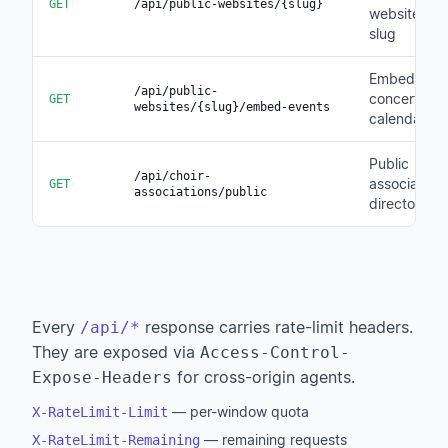
GET
/api/public-websites/{slug}
website by
slug
Embeddabl
/api/public-
concert
GET
websites/{slug}/embed-events
calendar
Public
/api/choir-
association
GET
associations/public
directory
Every
response carries rate-limit headers.
/api/*
They are exposed via
Access-Control-
for cross-origin agents.
Expose-Headers
— per-window quota
X-RateLimit-Limit
— remaining requests
X-RateLimit-Remaining