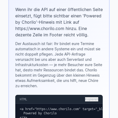
Wenn ihr die API auf einer öffentlichen Seite
einsetzt, fügt bitte sichtbar einen 'Powered
by Chorilo'-Hinweis mit Link auf
https://www.chorilo.com hinzu. Eine
dezente Zeile im Footer reicht völlig.
Der Austausch ist fair: Ihr bindet eure Termine
automatisch in andere Systeme ein und müsst sie
nicht doppelt pflegen. Jede API-Anfrage
verursacht bei uns aber auch Serverlast und
Infrastrukturkosten — je mehr Besucher eure Seite
hat, desto mehr Ressourcen bindet das. Chorilo
bekommt im Gegenzug über den kleinen Hinweis
etwas Aufmerksamkeit, die uns hilft, neue Chöre
zu erreichen.
Kopieren
HTML
<a href="https://www.chorilo.com" target="_blank" rel=
  Powered by Chorilo

</a>