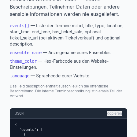
Beschreibungen, Teilnehmer-Daten oder andere
sensible Informationen werden nie ausgeliefert.
— Liste der Termine mit id, title, type, location,
events[]
start_time, end_time, has_ticket_sale, optional
ticket_sale_url (bei aktivem Ticketverkauf) und optional
description.
— Anzeigename eures Ensembles.
ensemble_name
— Hex-Farbcode aus den Website-
theme_color
Einstellungen.
— Sprachcode eurer Website.
language
Das Feld description enthält ausschließlich die öffentliche
Beschreibung. Die interne Terminbeschreibung ist niemals Teil der
Antwort.
Kopieren
JSON
{

  "events": [

    {
