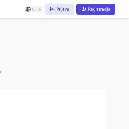
Prijava
Registracija
SL
v