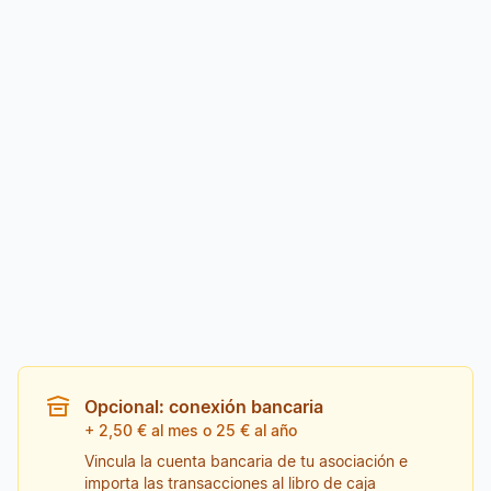
Almacenamiento ilimitado para partituras,
material de audio, documentos e imágenes
(con uso razonable)
Acceso a la tienda de partituras
Comenzar ahora
60 días gratis. La prueba termina automáticamente – sin
suscripción.
Opcional: conexión bancaria
+ 2,50 € al mes o 25 € al año
Vincula la cuenta bancaria de tu asociación e
importa las transacciones al libro de caja