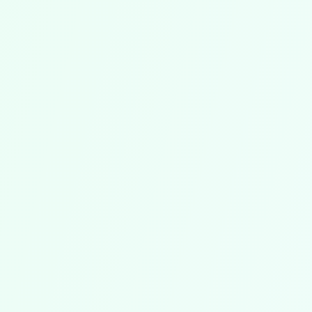
Sin Más Preocupaciones por Derechos
de Autor
Todas las partituras están licenciadas
legalmente. Puede copiarlas e interpretarlas
sin dudarlo – para exactamente el número de
miembros del coro para los que ha comprado
licencias.
Listas para Usar Inmediatamente
Después de la compra, las partituras están
disponibles instantáneamente en su biblioteca
de música. Sin esperar envíos, sin descargas –
solo compre y comience.