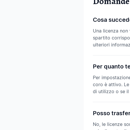
Domande 
Cosa succede
Una licenza non v
spartito corrisp
ulteriori informaz
Per quanto t
Per impostazione 
coro è attivo. Le
di utilizzo o se i
Posso trasfer
No, le licenze so