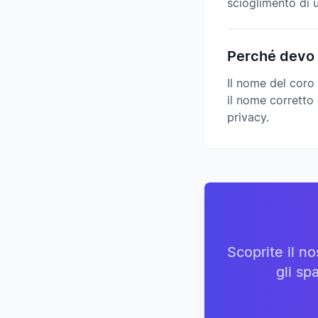
scioglimento di 
Perché devo i
Il nome del coro
il nome corretto 
privacy.
Scoprite il no
gli sp