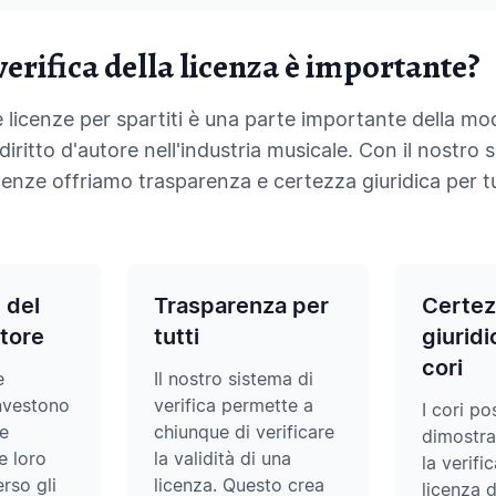
verifica della licenza è importante?
le licenze per spartiti è una parte importante della m
diritto d'autore nell'industria musicale. Con il nostro 
licenze offriamo trasparenza e certezza giuridica per tu
 del
Trasparenza per
Certe
utore
tutti
giuridi
cori
e
Il nostro sistema di
investono
verifica permette a
I cori p
e
chiunque di verificare
dimostra
le loro
la validità di una
la verifi
rso gli
licenza. Questo crea
licenza 