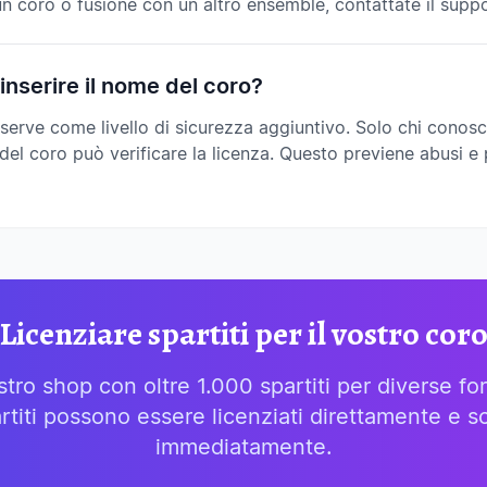
un coro o fusione con un altro ensemble, contattate il supp
nserire il nome del coro?
 serve come livello di sicurezza aggiuntivo. Solo chi conosc
del coro può verificare la licenza. Questo previene abusi e
Licenziare spartiti per il vostro cor
stro shop con oltre 1.000 spartiti per diverse fo
artiti possono essere licenziati direttamente e sc
immediatamente.