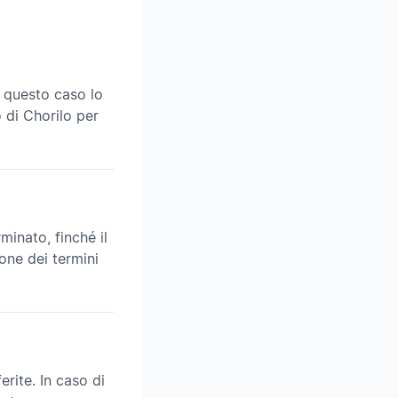
n questo caso lo
 di Chorilo per
minato, finché il
one dei termini
rite. In caso di