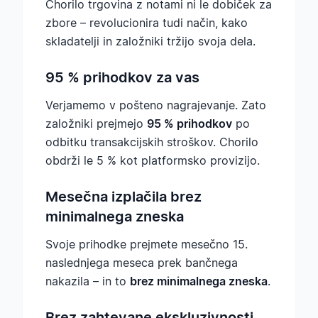
Chorilo trgovina z notami ni le dobiček za
zbore – revolucionira tudi način, kako
skladatelji in založniki tržijo svoja dela.
95 % prihodkov za vas
Verjamemo v pošteno nagrajevanje. Zato
založniki prejmejo
95 % prihodkov
po
odbitku transakcijskih stroškov. Chorilo
obdrži le 5 % kot platformsko provizijo.
Mesečna izplačila brez
minimalnega zneska
Svoje prihodke prejmete mesečno 15.
naslednjega meseca prek bančnega
nakazila – in to
brez minimalnega zneska
.
Brez zahtevane ekskluzivnosti