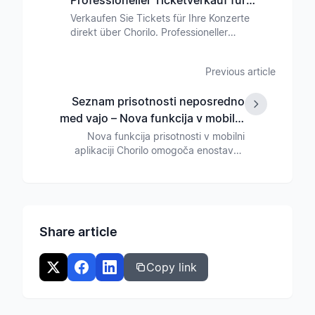
Professioneller Ticketverkauf für
Ihre Konzerte
Verkaufen Sie Tickets für Ihre Konzerte
direkt über Chorilo. Professioneller
Ticketverkauf mit Sitzplatzverwaltung,
automatischer Abrechnung und
Previous article
transparenten Gebühren. Jetzt in der
Beta-Phase verfügbar.
Seznam prisotnosti neposredno
med vajo – Nova funkcija v mobilni
aplikaciji
Nova funkcija prisotnosti v mobilni
aplikaciji Chorilo omogoča enostavno
beleženje prisotnosti med vajo. Brez
zapletene spletne aplikacije – vse
neposredno v aplikaciji.
Share article
Copy link