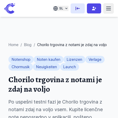
SL
Home
/
Blog
/
Chorilo trgovina z notami je zdaj na voljo
Notenshop
Noten kaufen
Lizenzen
Verlage
Chormusik
Neuigkeiten
Launch
Chorilo trgovina z notami je
zdaj na voljo
Po uspešni testni fazi je Chorilo trgovina z
notami zdaj na voljo vsem. Kupite licenčne
note neposredno v aplikaciji, pošteno