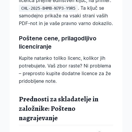
licenca prejme edinstven ključ, na primer:
. Ta ključ se
CHL-2025-B4M8-N7P3-Y9R5
samodejno prikaže na vsaki strani vaših
PDF-not in je vaše pravno varno dokazilo.
Poštene cene, prilagodljivo
licenciranje
Kupite natanko toliko licenc, kolikor jih
potrebujete. Vaš zbor raste? Ni problema
– preprosto kupite dodatne licence za že
pridobljene note.
Prednosti za skladatelje in
založnike: Pošteno
nagrajevanje