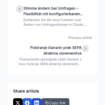
Stimme ändern bei Umfragen –
Flexibilität mit konfigurierbarem
Zeitfenster
Entdecken Sie die neue Funktion zum
Ändern von Umfragestimmen in Chorilo.
Mit konfigurierbaren Zeitfenstern behalten
Sie die Kontrolle über Ihre Abstimmungen.
Previous article
Pobiranje članarin prek SEPA
direktne obremenitve
Poenostavite upravljanje vaših članarin z
novo funkcijo SEPA direktne obremenitve
v Chorilu. Razlikujte med aktivnimi in
pasivnimi člani ter samodejno pobirajte
prispevke.
Share article
Copy link