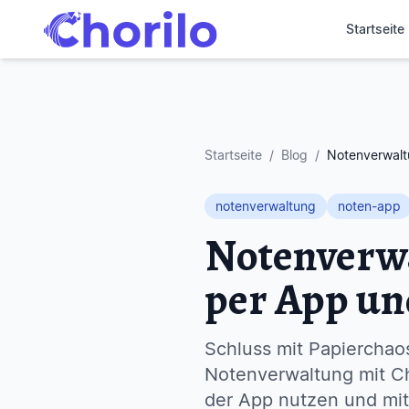
Startseite
Startseite
/
Blog
/
Notenverwaltu
notenverwaltung
noten-app
Notenverwa
per App un
Schluss mit Papierchaos
Notenverwaltung mit Cho
der App nutzen und mi