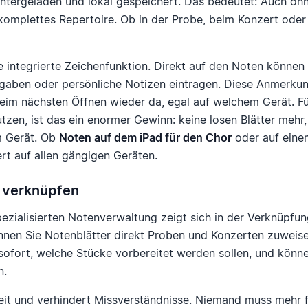
tergeladen und lokal gespeichert. Das bedeutet: Auch ohn
r komplettes Repertoire. Ob in der Probe, beim Konzert oder
e integrierte Zeichenfunktion. Direkt auf den Noten können
aben oder persönliche Notizen eintragen. Diese Anmerku
beim nächsten Öffnen wieder da, egal auf welchem Gerät. Fü
tzen, ist das ein enormer Gewinn: keine losen Blätter mehr
em Gerät. Ob
Noten auf dem iPad für den Chor
oder auf einem
rt auf allen gängigen Geräten.
 verknüpfen
pezialisierten Notenverwaltung zeigt sich in der Verknüpfu
önnen Sie Notenblätter direkt Proben und Konzerten zuweise
 sofort, welche Stücke vorbereitet werden sollen, und könn
n.
Zeit und verhindert Missverständnisse. Niemand muss mehr 