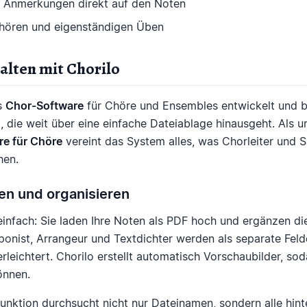
 Anmerkungen direkt auf den Noten
hören und eigenständigen Üben
alten mit Chorilo
ls
Chor-Software
für Chöre und Ensembles entwickelt und b
g
, die weit über eine einfache Dateiablage hinausgeht. Als 
e für Chöre
vereint das System alles, was Chorleiter und Sä
hen.
n und organisieren
einfach: Sie laden Ihre Noten als PDF hoch und ergänzen di
ponist, Arrangeur und Textdichter werden als separate Feld
rleichtert. Chorilo erstellt automatisch Vorschaubilder, so
önnen.
funktion durchsucht nicht nur Dateinamen, sondern alle hin