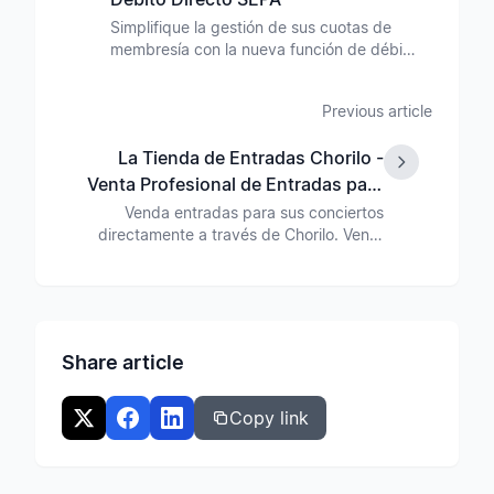
Simplifique la gestión de sus cuotas de
membresía con la nueva función de débito
directo SEPA en Chorilo. Distinga entre
miembros activos y pasivos y cobre
Previous article
cuotas automáticamente.
La Tienda de Entradas Chorilo -
Venta Profesional de Entradas para
Sus Conciertos
Venda entradas para sus conciertos
directamente a través de Chorilo. Venta
profesional de entradas con gestión de
asientos, facturación automática y tarifas
transparentes. Ahora disponible en fase
beta.
Share article
Copy link