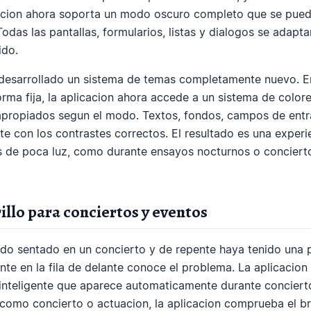
acion ahora soporta un modo oscuro completo que se puede
 Todas las pantallas, formularios, listas y dialogos se adap
ido.
desarrollado un sistema de temas completamente nuevo. En
orma fija, la aplicacion ahora accede a un sistema de color
 apropiados segun el modo. Textos, fondos, campos de ent
 con los contrastes correctos. El resultado es una experi
s de poca luz, como durante ensayos nocturnos o conciert
illo para conciertos y eventos
do sentado en un concierto y de repente haya tenido una p
nte en la fila de delante conoce el problema. La aplicacion
o inteligente que aparece automaticamente durante concier
omo concierto o actuacion, la aplicacion comprueba el bril