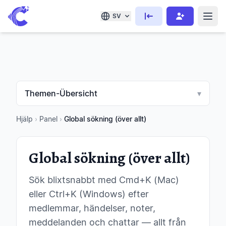
SV
Themen-Übersicht
▾
Hjälp
›
Panel
›
Global sökning (över allt)
Global sökning (över allt)
Sök blixtsnabbt med Cmd+K (Mac)
eller Ctrl+K (Windows) efter
medlemmar, händelser, noter,
meddelanden och chattar — allt från