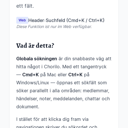
ett fält.
Header
›
Suchfeld (Cmd+K / Ctrl+K)
Web
Diese Funktion ist nur im Web verfügbar.
Vad är detta?
Globala sökningen
är din snabbaste väg att
hitta något i Chorilo. Med ett tangentryck
—
Cmd+K
på Mac eller
Ctrl+K
på
Windows/Linux — öppnas ett sökfält som
söker parallellt i alla områden: medlemmar,
händelser, noter, meddelanden, chattar och
dokument.
I stället för att klicka dig fram via
navigationen skriver du sökordet och