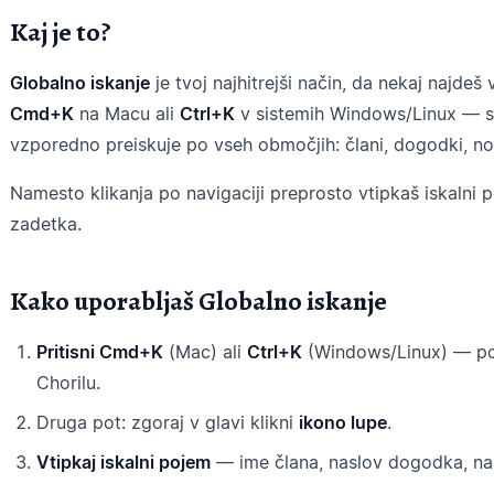
Kaj je to?
Globalno iskanje
je tvoj najhitrejši način, da nekaj najdeš
Cmd+K
na Macu ali
Ctrl+K
v sistemih Windows/Linux — se 
vzporedno preiskuje po vseh območjih: člani, dogodki, not
Namesto klikanja po navigaciji preprosto vtipkaš iskalni
zadetka.
Kako uporabljaš Globalno iskanje
Pritisni Cmd+K
(Mac) ali
Ctrl+K
(Windows/Linux) — pol
Chorilu.
Druga pot: zgoraj v glavi klikni
ikono lupe
.
Vtipkaj iskalni pojem
— ime člana, naslov dogodka, nas