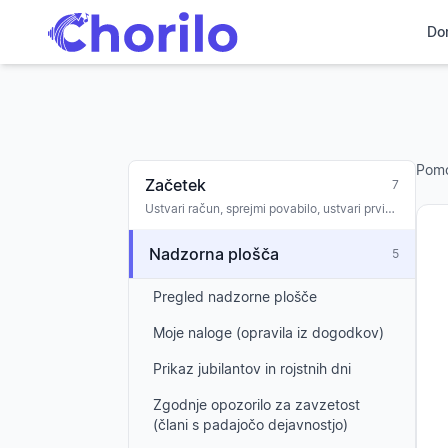
Do
Pom
Začetek
7
Ustvari račun, sprejmi povabilo, ustvari prvi
zbor, uvajanje
Nadzorna plošča
5
Pregled nadzorne plošče
Moje naloge (opravila iz dogodkov)
Prikaz jubilantov in rojstnih dni
Zgodnje opozorilo za zavzetost
(člani s padajočo dejavnostjo)