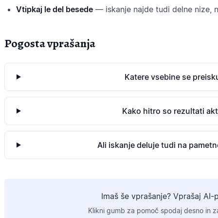
Vtipkaj le del besede
— iskanje najde tudi delne nize, ni
Pogosta vprašanja
Katere vsebine se preisk
Kako hitro so rezultati ak
Ali iskanje deluje tudi na pamet
Imaš še vprašanje? Vprašaj AI-
Klikni gumb za pomoč spodaj desno in za