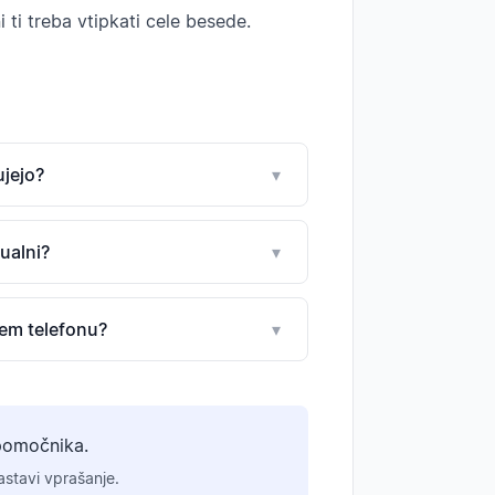
 ti treba vtipkati cele besede.
ujejo?
▾
tualni?
▾
nem telefonu?
▾
pomočnika.
stavi vprašanje.