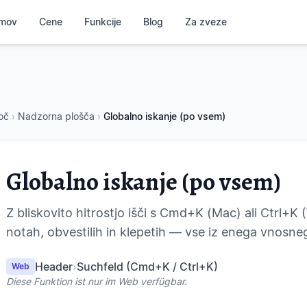
mov
Cene
Funkcije
Blog
Za zveze
oč
›
Nadzorna plošča
›
Globalno iskanje (po vsem)
Globalno iskanje (po vsem)
Z bliskovito hitrostjo išči s Cmd+K (Mac) ali Ctrl+K
notah, obvestilih in klepetih — vse iz enega vnosneg
Header
›
Suchfeld (Cmd+K / Ctrl+K)
Web
Diese Funktion ist nur im Web verfügbar.