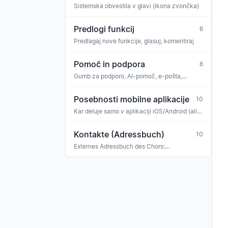
Sistemska obvestila v glavi (ikona zvončka)
Predlogi funkcij
6
Predlagaj nove funkcije, glasuj, komentiraj
Pomoč in podpora
6
Gumb za podporo, AI-pomoč, e-pošta,
WhatsApp
Posebnosti mobilne aplikacije
10
Kar deluje samo v aplikaciji iOS/Android (ali
drugače kot v spletu)
Kontakte (Adressbuch)
10
Externes Adressbuch des Chors:
Konzertveranstalter, Sponsoren, Banken,
Versicherungen, Ehrengäste, Gastmusiker —
mit Tag-Klassifikation und Verknüpfung zu
Rechnungen, Buchungen und Terminen.