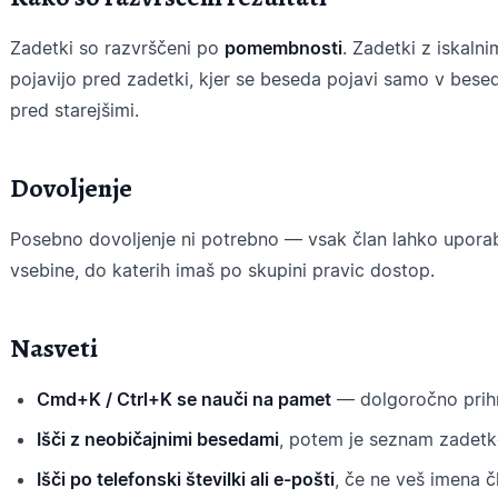
Zadetki so razvrščeni po
pomembnosti
. Zadetki z iskaln
pojavijo pred zadetki, kjer se beseda pojavi samo v besed
pred starejšimi.
Dovoljenje
Posebno dovoljenje ni potrebno — vsak član lahko uporab
vsebine, do katerih imaš po skupini pravic dostop.
Nasveti
Cmd+K / Ctrl+K se nauči na pamet
— dolgoročno prihra
Išči z neobičajnimi besedami
, potem je seznam zadetk
Išči po telefonski številki ali e-pošti
, če ne veš imena č