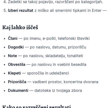
Zadetki se takoj pojavijo, razvrščeni po kategorijah.
Izberi rezultat
z miško ali smernimi tipkami in Enter — 
Kaj lahko iščeš
Člani
— po imenu, e-pošti, telefonski številki
Dogodki
— po naslovu, datumu, prizorišču
Note
— po naslovu, skladatelju, tonaliteti
Obvestila
— po naslovu in vsebini besedila
Klepeti
— sporočila in udeleženci
Prizorišča
— vadbeni prostor, koncertna dvorana
Dokumenti
— datoteke iz tvojega zbora
Kako so razvrščeni rezultati