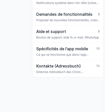
Notifications système dans l'en-tête (icône
cloche)
Demandes de fonctionnalités
6
Proposer de nouvelles fonctionnalités, voter,
commenter
Aide et support
6
Bouton de support, aide IA, e-mail, WhatsApp
Spécificités de l'app mobile
10
Ce qui ne fonctionne que dans l'app
iOS/Android (ou différemment du web)
Kontakte (Adressbuch)
10
Externes Adressbuch des Chors:
Konzertveranstalter, Sponsoren, Banken,
Versicherungen, Ehrengäste, Gastmusiker —
mit Tag-Klassifikation und Verknüpfung zu
Rechnungen, Buchungen und Terminen.