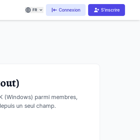
Connexion
S'inscrire
FR
tout)
+K (Windows) parmi membres,
depuis un seul champ.