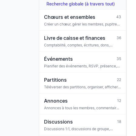
Recherche globale (à travers tout)
Chœurs et ensembles
43
Créer un chœur, gérer les membres, pupitres,
configuration, paramètres, site web public,
lieux, groupes de droits, fichiers, abonnement
Livre de caisse et finances
36
Comptabilité, comptes, écritures, dons,
connexion bancaire, conformité, GoBD
Événements
35
Planifier des événements, RSVP, présence,
commentaires, tâches, lier les partitions,
billetterie, iCal
Partitions
22
Téléverser des partitions, organiser, afficher,
écouter, entraîneur vocal, reconnaissance
OMR, licences
Annonces
12
Annonces à tous les membres, commentaires,
réactions, sondages, pièces jointes, archive
Discussions
18
Discussions 1:1, discussions de groupe,
réactions, modération