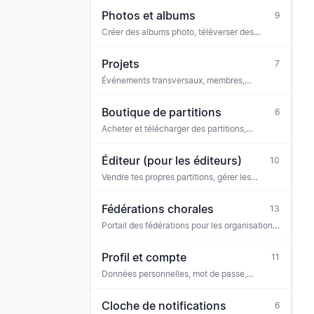
Photos et albums
9
Créer des albums photo, téléverser des
photos, afficher
Projets
7
Événements transversaux, membres,
partitions (p. ex. chœur de projet, série de
concerts)
Boutique de partitions
6
Acheter et télécharger des partitions,
licences, billets
Éditeur (pour les éditeurs)
10
Vendre tes propres partitions, gérer les
licences, paiements, équipe
Fédérations chorales
13
Portail des fédérations pour les organisations
faîtières — collaborateurs, annonces de
fédération, demandes
Profil et compte
11
Données personnelles, mot de passe,
notifications, confidentialité
Cloche de notifications
6