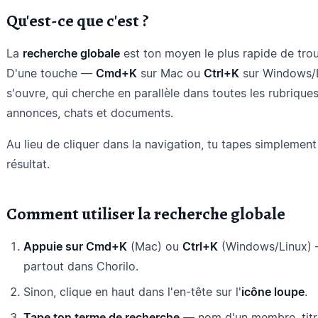
Qu'est-ce que c'est ?
La
recherche globale
est ton moyen le plus rapide de tro
D'une touche —
Cmd+K
sur Mac ou
Ctrl+K
sur Windows/
s'ouvre, qui cherche en parallèle dans toutes les rubrique
annonces, chats et documents.
Au lieu de cliquer dans la navigation, tu tapes simplemen
résultat.
Comment utiliser la recherche globale
Appuie sur Cmd+K
(Mac) ou
Ctrl+K
(Windows/Linux) 
partout dans Chorilo.
Sinon, clique en haut dans l'en-tête sur l'
icône loupe
.
Tape ton terme de recherche
— nom d'un membre, titr