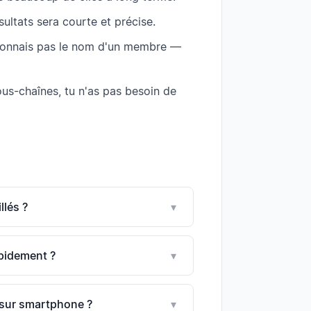
résultats sera courte et précise.
e connais pas le nom d'un membre —
us-chaînes, tu n'as pas besoin de
llés ?
▾
apidement ?
▾
 sur smartphone ?
▾