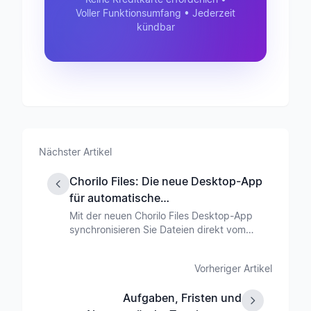
Voller Funktionsumfang • Jederzeit
kündbar
Nächster Artikel
Chorilo Files: Die neue Desktop-App
für automatische
Dateisynchronisation
Mit der neuen Chorilo Files Desktop-App
synchronisieren Sie Dateien direkt vom
Computer in die Cloud. Verfügbar für
Windows und Mac - einfach, sicher und
Vorheriger Artikel
automatisch.
Aufgaben, Fristen und