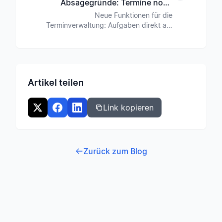
Absagegründe: Termine noch
besser organisieren
Neue Funktionen für die
Terminverwaltung: Aufgaben direkt am
Termin erstellen, Rückmeldefristen setzen
und bei Absagen einen Grund einfordern.
So behalten Chorleiter den Überblick.
Artikel teilen
Link kopieren
Zurück zum Blog