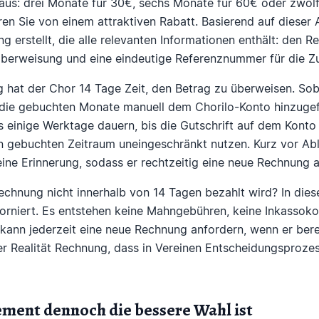
aus: drei Monate für 30€, sechs Monate für 60€ oder zwölf
ren Sie von einem attraktiven Rabatt. Basierend auf dieser
 erstellt, die alle relevanten Informationen enthält: den 
Überweisung und eine eindeutige Referenznummer für die Z
 hat der Chor 14 Tage Zeit, den Betrag zu überweisen. Sob
 die gebuchten Monate manuell dem Chorilo-Konto hinzugef
 einige Werktage dauern, bis die Gutschrift auf dem Konto 
n gebuchten Zeitraum uneingeschränkt nutzen. Kurz vor Ab
eine Erinnerung, sodass er rechtzeitig eine neue Rechnung 
echnung nicht innerhalb von 14 Tagen bezahlt wird? In dies
rniert. Es entstehen keine Mahngebühren, keine Inkassoko
ann jederzeit eine neue Rechnung anfordern, wenn er bereit
er Realität Rechnung, dass in Vereinen Entscheidungsproz
ent dennoch die bessere Wahl ist