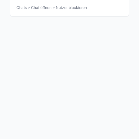
mehr in seiner Suche und kann dich nicht mehr
Chats > Chat öffnen > Nutzer blockieren
anschreiben.