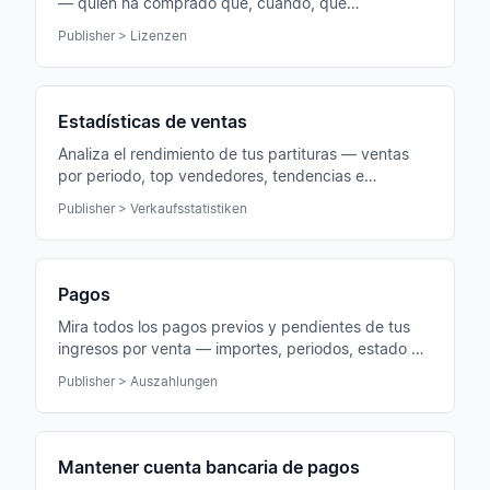
— quién ha comprado qué, cuándo, qué
condiciones se aplican y qué ingresos generan.
Publisher > Lizenzen
Estadísticas de ventas
Analiza el rendimiento de tus partituras — ventas
por periodo, top vendedores, tendencias e
ingresos, presentados con claridad en gráficos y
Publisher > Verkaufsstatistiken
tablas.
Pagos
Mira todos los pagos previos y pendientes de tus
ingresos por venta — importes, periodos, estado y
gestión de cuenta bancaria en un solo sitio.
Publisher > Auszahlungen
Mantener cuenta bancaria de pagos