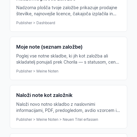
Nadzorna plošča tvoje založbe prikazuje prodajne
številke, najnovejše licence, čakajoča izplačila in
vse pomembno o tvojem računu založbe na prvi
Publisher > Dashboard
pogled.
Moje note (seznam založbe)
Poglej vse notne skladbe, ki jih kot založba ali
skladatelj ponujaš prek Chorila — s statusom, ceno,
prodajnimi številkami in možnostmi urejanja.
Publisher > Meine Noten
Naloži note kot založnik
Naloži novo notno skladbo z naslovnimi
informacijami, PDF, predogledom, avdio vzorcem in
ceno — in jo daj v prodajo v Chorilovi trgovini z
Publisher > Meine Noten > Neuen Titel erfassen
notami.