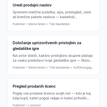
Uredi prodajni naslov
Spremeni matične podatke, opis, predogled, cene
ali licenčne pakete naslova — kadarkoli
prilagodljivo, tudi po objavi.
Publisher > Meine Noten > Titel bearbeiten
Določanje uprizoritvenih pristojbin za
gledališke igre
Kot avtor določi, kakšno pristojbino skupine plačajo
za vsako predstavo tvoje gledališke igre — fiksni
znesek, minimalna garancija ali delež prihodkov.
Publisher > Meine Noten > Titel bearbeiten > Aufführungsgebühren
Pregled prodanih licenc
Poglej vse prodane licence svojih not — kdo je kaj
kdaj kupil, kateri pogoji veljajo in kateri prihodki
nastajajo.
Publisher > Lizenzen