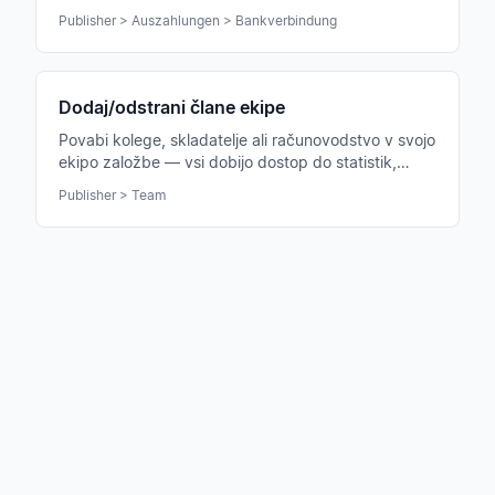
lastnik računa varno shranjeni.
Publisher > Auszahlungen > Bankverbindung
Dodaj/odstrani člane ekipe
Povabi kolege, skladatelje ali računovodstvo v svojo
ekipo založbe — vsi dobijo dostop do statistik,
licenc in pregleda izplačil.
Publisher > Team