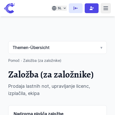
SL
Themen-Übersicht
▾
Pomoč
›
Založba (za založnike)
Založba (za založnike)
Prodaja lastnih not, upravljanje licenc,
izplačila, ekipa
Nadzorna plošča založbe