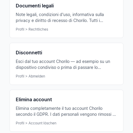
Documenti legali
Note legali, condizioni d'uso, informativa sulla
privacy e diritto di recesso di Chorilo. Tutti i
documenti legali in un unico posto.
Profil > Rechtliches
Disconnetti
Esci dal tuo account Chorilo — ad esempio su un
dispositivo condiviso o prima di passare lo
smartphone a qualcun altro.
Profil > Abmelden
Elimina account
Elimina completamente il tuo account Chorilo
secondo il GDPR. I dati personali vengono rimossi —
solo i dati contabili obbligatori per legge restano per
Profil > Account löschen
breve.