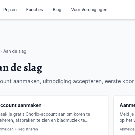
Prijzen
Functies
Blog
Voor Verenigingen
›
Aan de slag
n de slag
ount aanmaken, uitnodiging accepteren, eerste koor
ccount aanmaken
Aanme
aak je gratis Chorilo-account aan om koren te
Meld je
eheren, afspraken te zien en bladmuziek te
op het 
ebruiken. De registratie duurt nog geen twee
Apple- 
nmelden > Registrieren
Anmelde
inuten.