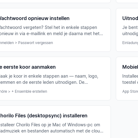
achtwoord opnieuw instellen
Uitnod
achtwoord vergeten? Stel het in enkele stappen
Je bent
pnieuw in via e-maillink en meld je daarna met het
uitnodi
ieuwe wachtwoord aan.
bestaan
nmelden > Passwort vergessen
Einladun
e eerste koor aanmaken
Mobiel
aak je koor in enkele stappen aan — naam, logo,
Install
temmen en de eerste leden uitnodigen. De
toestel
nstallatieassistent leidt je stap voor stap.
bladmuz
höre > + Ensemble erstellen
App Stor
horilo Files (desktopsync) installeren
nstalleer Chorilo Files op je Mac of Windows-pc om
ladmuziek en bestanden automatisch met de cloud
e synchroniseren — als Dropbox voor je koor.