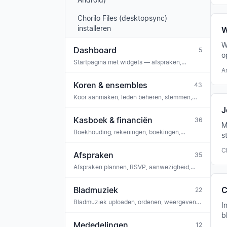
Chorilo Files (desktopsync)
installeren
W
W
Dashboard
5
o
Startpagina met widgets — afspraken,
n
mededelingen, taken, jubilea,
A
betrokkenheidssignalen
Koren & ensembles
43
Koor aanmaken, leden beheren, stemmen,
opzet, instellingen, openbare website,
J
locaties, rechtengroepen, bestanden,
Kasboek & financiën
36
abonnement
M
Boekhouding, rekeningen, boekingen,
s
donaties, bankkoppeling, compliance, GoBD
i
C
Afspraken
35
Afspraken plannen, RSVP, aanwezigheid,
opmerkingen, taken, bladmuziek koppelen,
ticketing, iCal
Bladmuziek
C
22
Bladmuziek uploaden, ordenen, weergeven,
I
beluisteren, stemcoach, OMR-herkenning,
b
licenties
Mededelingen
12
t