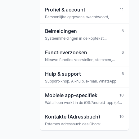
medewerkers, bondsmededelingen,
aanvragen
Profiel & account
11
Persoonlijke gegevens, wachtwoord,
meldingen, privacy
Belmeldingen
6
Systeemmeldingen in de koptekst
(belpictogram)
Functieverzoeken
6
Nieuwe functies voorstellen, stemmen,
opmerkingen plaatsen
Hulp & support
6
Support-knop, AI-hulp, e-mail, WhatsApp
Mobiele app-specifiek
10
Wat alleen werkt in de iOS/Android-app (of
anders dan op het web)
Kontakte (Adressbuch)
10
Externes Adressbuch des Chors:
Konzertveranstalter, Sponsoren, Banken,
Versicherungen, Ehrengäste, Gastmusiker —
mit Tag-Klassifikation und Verknüpfung zu