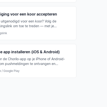
iging voor een koor accepteren
 uitgenodigd voor een koor? Volg de
gingslink om toe te treden — met je
de account of direct met registratie.
gslink
e app installeren (iOS & Android)
eer de Chorilo-app op je iPhone of Android-
 om pushmeldingen te ontvangen en
iek offline beschikbaar te hebben.
e / Google Play