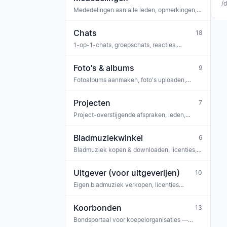
/
Mededelingen aan alle leden, opmerkingen,
reacties, peilingen, bijlagen, archief
Chats
18
1-op-1-chats, groepschats, reacties,
moderatie
Foto's & albums
9
Fotoalbums aanmaken, foto's uploaden,
bekijken
Projecten
7
Project-overstijgende afspraken, leden,
bladmuziek (bv. projectkoor, concertreeks)
Bladmuziekwinkel
6
Bladmuziek kopen & downloaden, licenties,
tickets
Uitgever (voor uitgeverijen)
10
Eigen bladmuziek verkopen, licenties
beheren, uitbetalingen, team
Koorbonden
13
Bondsportaal voor koepelorganisaties —