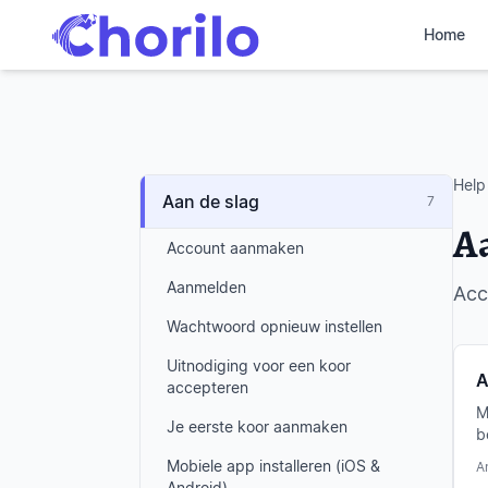
Home
Help
Aan de slag
7
Aa
Account aanmaken
Aanmelden
Acc
Wachtwoord opnieuw instellen
Uitnodiging voor een koor
A
accepteren
M
Je eerste koor aanmaken
b
g
Mobiele app installeren (iOS &
A
m
Android)