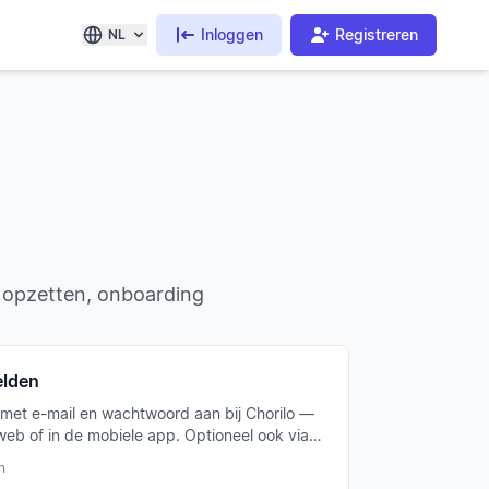
Inloggen
Registreren
NL
 opzetten, onboarding
lden
 met e-mail en wachtwoord aan bij Chorilo —
web of in de mobiele app. Optioneel ook via
of Google-login mogelijk.
n