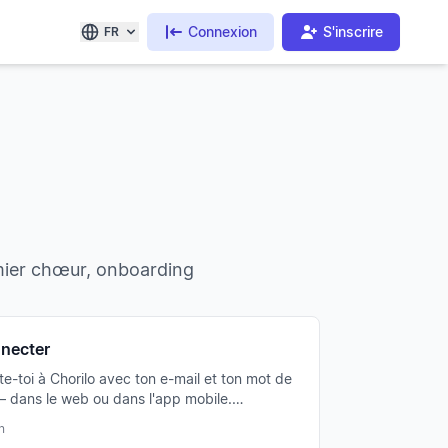
Connexion
S'inscrire
FR
emier chœur, onboarding
necter
e-toi à Chorilo avec ton e-mail et ton mot de
 dans le web ou dans l'app mobile.
on via Apple ou Google également possible.
n