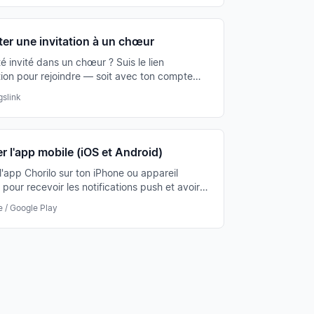
er une invitation à un chœur
é invité dans un chœur ? Suis le lien
ation pour rejoindre — soit avec ton compte
, soit directement avec une inscription.
gslink
er l'app mobile (iOS et Android)
 l'app Chorilo sur ton iPhone ou appareil
pour recevoir les notifications push et avoir
itions disponibles hors ligne.
e / Google Play