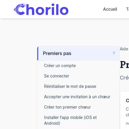
Accueil
T
Aide
Premiers pas
7
P
Créer un compte
Se connecter
Cré
Réinitialiser le mot de passe
Accepter une invitation à un chœur
C
Créer ton premier chœur
C
c
Installer l'app mobile (iOS et
L
Android)
A