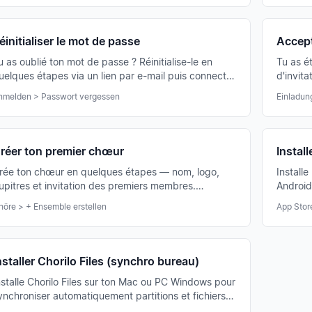
éinitialiser le mot de passe
Accept
u as oublié ton mot de passe ? Réinitialise-le en
Tu as ét
uelques étapes via un lien par e-mail puis connecte-
d'invit
oi avec le nouveau mot de passe.
existant
nmelden > Passwort vergessen
Einladun
réer ton premier chœur
Install
rée ton chœur en quelques étapes — nom, logo,
Installe
upitres et invitation des premiers membres.
Android 
'assistant de configuration te guide pas à pas.
les part
höre > + Ensemble erstellen
App Stor
nstaller Chorilo Files (synchro bureau)
nstalle Chorilo Files sur ton Mac ou PC Windows pour
ynchroniser automatiquement partitions et fichiers
vec le cloud — comme Dropbox pour ton chœur.