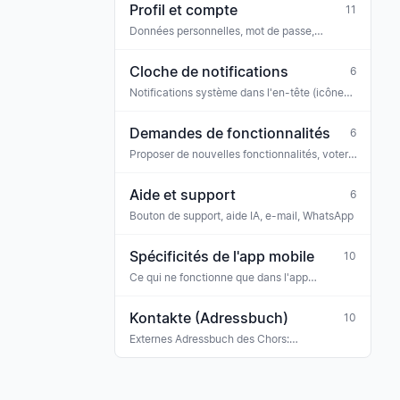
Profil et compte
11
Données personnelles, mot de passe,
notifications, confidentialité
Cloche de notifications
6
Notifications système dans l'en-tête (icône
cloche)
Demandes de fonctionnalités
6
Proposer de nouvelles fonctionnalités, voter,
commenter
Aide et support
6
Bouton de support, aide IA, e-mail, WhatsApp
Spécificités de l'app mobile
10
Ce qui ne fonctionne que dans l'app
iOS/Android (ou différemment du web)
Kontakte (Adressbuch)
10
Externes Adressbuch des Chors:
Konzertveranstalter, Sponsoren, Banken,
Versicherungen, Ehrengäste, Gastmusiker —
mit Tag-Klassifikation und Verknüpfung zu
Rechnungen, Buchungen und Terminen.