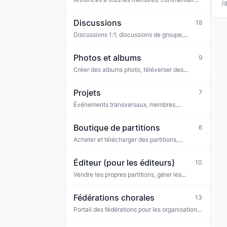
/
réactions, sondages, pièces jointes, archive
Discussions
18
Discussions 1:1, discussions de groupe,
réactions, modération
Photos et albums
9
Créer des albums photo, téléverser des
photos, afficher
Projets
7
Événements transversaux, membres,
partitions (p. ex. chœur de projet, série de
concerts)
Boutique de partitions
6
Acheter et télécharger des partitions,
licences, billets
Éditeur (pour les éditeurs)
10
Vendre tes propres partitions, gérer les
licences, paiements, équipe
Fédérations chorales
13
Portail des fédérations pour les organisations
faîtières — collaborateurs, annonces de
fédération, demandes