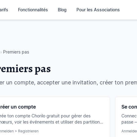
arifs
Fonctionnalités
Blog
Pour les Associations
›
Premiers pas
remiers pas
er un compte, accepter une invitation, créer ton pr
réer un compte
Se con
rée ton compte Chorilo gratuit pour gérer des
Connect
hœurs, voir les événements et utiliser des partitions.
passe —
'inscription prend moins de deux minutes.
Connexi
nmelden > Registrieren
Anmelde