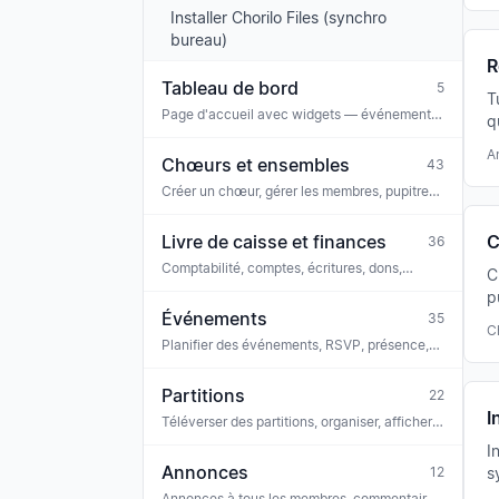
Installer Chorilo Files (synchro
bureau)
R
Tableau de bord
5
T
Page d'accueil avec widgets — événements,
q
annonces, tâches, anniversaires, alertes
t
d'engagement
A
Chœurs et ensembles
43
Créer un chœur, gérer les membres, pupitres,
configuration, paramètres, site web public,
lieux, groupes de droits, fichiers, abonnement
Livre de caisse et finances
C
36
Comptabilité, comptes, écritures, dons,
C
connexion bancaire, conformité, GoBD
p
Événements
35
L
C
Planifier des événements, RSVP, présence,
commentaires, tâches, lier les partitions,
billetterie, iCal
Partitions
22
I
Téléverser des partitions, organiser, afficher,
écouter, entraîneur vocal, reconnaissance
I
OMR, licences
Annonces
12
s
a
Annonces à tous les membres, commentaires,