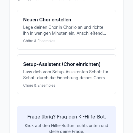
Neuen Chor erstellen
Lege deinen Chor in Chorilo an und richte
ihn in wenigen Minuten ein. Anschließend
kannst du Mitglieder einladen und mit der
Chöre & Ensembles
Probenplanung starten.
Setup-Assistent (Chor einrichten)
Lass dich vom Setup-Assistenten Schritt für
Schritt durch die Einrichtung deines Chors
führen — von Stimmen über Mitglieder bis
Chöre & Ensembles
zum ersten Probentermin.
Frage übrig? Frag den KI-Hilfe-Bot.
Klick auf den Hilfe-Button rechts unten und
stelle deine Frage.