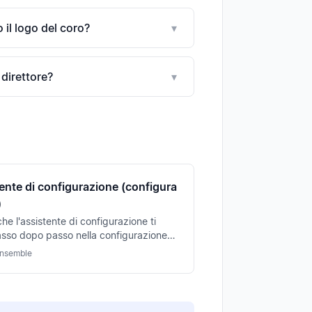
 il logo del coro?
▾
direttore?
▾
ente di configurazione (configura
)
he l'assistente di configurazione ti
asso dopo passo nella configurazione
coro — dalle voci ai membri fino alla
ensemble
rova.