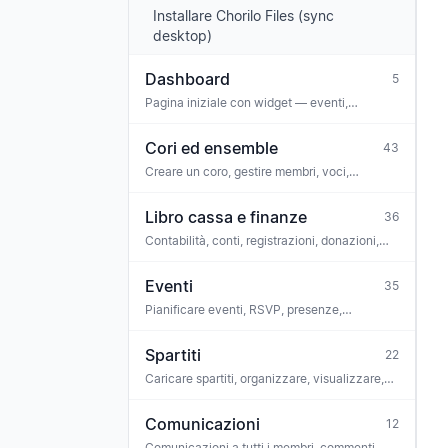
Installare Chorilo Files (sync
desktop)
Dashboard
5
Pagina iniziale con widget — eventi,
comunicazioni, attività, anniversari, allerta
sul coinvolgimento
Cori ed ensemble
43
Creare un coro, gestire membri, voci,
configurazione, impostazioni, sito web
pubblico, sedi, gruppi di permessi, file,
Libro cassa e finanze
36
abbonamento
Contabilità, conti, registrazioni, donazioni,
integrazione bancaria, conformità, GoBD
Eventi
35
Pianificare eventi, RSVP, presenze,
commenti, attività, collegare spartiti,
biglietteria, iCal
Spartiti
22
Caricare spartiti, organizzare, visualizzare,
ascoltare, allenatore vocale, riconoscimento
OMR, licenze
Comunicazioni
12
Comunicazioni a tutti i membri, commenti,