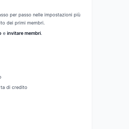
asso per passo nelle impostazioni più
vito dei primi membri.
o
e
invitare membri
.
o
a di credito