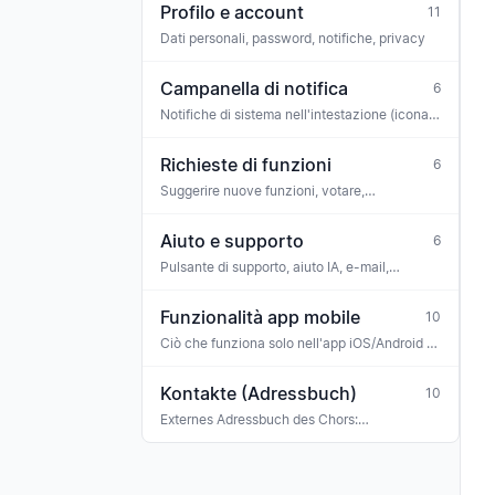
Profilo e account
11
Dati personali, password, notifiche, privacy
Campanella di notifica
6
Notifiche di sistema nell'intestazione (icona
campanella)
Richieste di funzioni
6
Suggerire nuove funzioni, votare,
commentare
Aiuto e supporto
6
Pulsante di supporto, aiuto IA, e-mail,
WhatsApp
Funzionalità app mobile
10
Ciò che funziona solo nell'app iOS/Android (o
in modo diverso rispetto al web)
Kontakte (Adressbuch)
10
Externes Adressbuch des Chors:
Konzertveranstalter, Sponsoren, Banken,
Versicherungen, Ehrengäste, Gastmusiker —
mit Tag-Klassifikation und Verknüpfung zu
Rechnungen, Buchungen und Terminen.