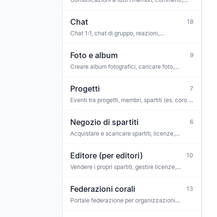
reazioni, sondaggi, allegati, archivio
Chat
18
Chat 1:1, chat di gruppo, reazioni,
moderazione
Foto e album
9
Creare album fotografici, caricare foto,
visualizzare
Progetti
7
Eventi tra progetti, membri, spartiti (es. coro di
progetto, ciclo di concerti)
Negozio di spartiti
6
Acquistare e scaricare spartiti, licenze,
biglietti
Editore (per editori)
10
Vendere i propri spartiti, gestire licenze,
pagamenti, team
Federazioni corali
13
Portale federazione per organizzazioni
ombrello — collaboratori, comunicazioni di
federazione, richieste