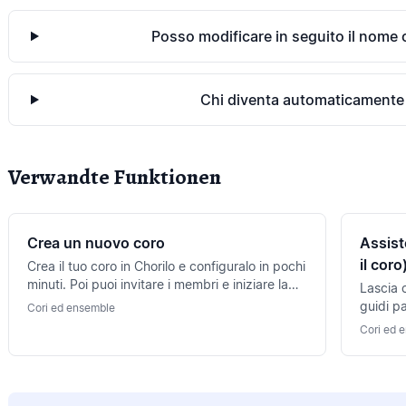
Posso modificare in seguito il nome o
Chi diventa automaticamente 
Verwandte Funktionen
Crea un nuovo coro
Assist
il coro
Crea il tuo coro in Chorilo e configuralo in pochi
minuti. Poi puoi invitare i membri e iniziare la
Lascia c
pianificazione delle prove.
guidi p
Cori ed ensemble
del tuo 
Cori ed 
prima p