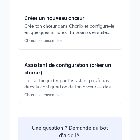
Créer un nouveau chœur
Crée ton chœur dans Chorilo et configure-le
en quelques minutes. Tu pourras ensuite
inviter des membres et démarrer la
Chœurs et ensembles
planification des répétitions.
Assistant de configuration (créer un
chœur)
Laisse-toi guider par l'assistant pas à pas
dans la configuration de ton chœur — des
voix aux membres jusqu'au premier
Chœurs et ensembles
événement de répétition.
Une question ? Demande au bot
d'aide IA.