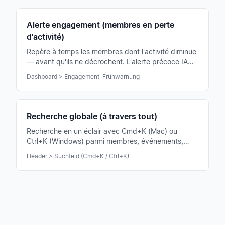
Alerte engagement (membres en perte
d'activité)
Repère à temps les membres dont l'activité diminue
— avant qu'ils ne décrochent. L'alerte précoce IA
t'aide à reprendre contact à temps.
Dashboard > Engagement-Frühwarnung
Recherche globale (à travers tout)
Recherche en un éclair avec Cmd+K (Mac) ou
Ctrl+K (Windows) parmi membres, événements,
partitions, annonces et chats — tout depuis un seul
Header > Suchfeld (Cmd+K / Ctrl+K)
champ.