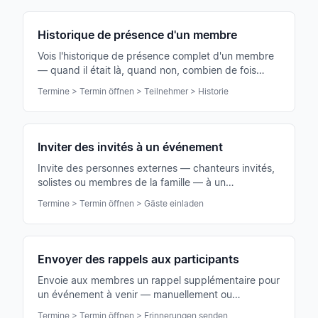
fédération.
Historique de présence d'un membre
Vois l'historique de présence complet d'un membre
— quand il était là, quand non, combien de fois
excusé. Important pour entretiens préparatoires,
Termine > Termin öffnen > Teilnehmer > Historie
jubilés et statistique.
Inviter des invités à un événement
Invite des personnes externes — chanteurs invités,
solistes ou membres de la famille — à un
événement, sans qu'ils deviennent membres du
Termine > Termin öffnen > Gäste einladen
chœur.
Envoyer des rappels aux participants
Envoie aux membres un rappel supplémentaire pour
un événement à venir — manuellement ou
automatiquement un à deux jours avant la date.
Termine > Termin öffnen > Erinnerungen senden