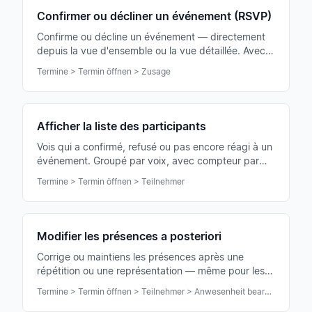
Confirmer ou décliner un événement (RSVP)
Confirme ou décline un événement — directement
depuis la vue d'ensemble ou la vue détaillée. Avec
un commentaire facultatif (par ex. j'arrive plus tard,
Termine > Termin öffnen > Zusage
j'amène un collègue).
Afficher la liste des participants
Vois qui a confirmé, refusé ou pas encore réagi à un
événement. Groupé par voix, avec compteur par
voix et total.
Termine > Termin öffnen > Teilnehmer
Modifier les présences a posteriori
Corrige ou maintiens les présences après une
répétition ou une représentation — même pour les
membres qui n'ont pas confirmé eux-mêmes.
Termine > Termin öffnen > Teilnehmer > Anwesenheit bearbeiten
Important pour statistiques et déclarations à la