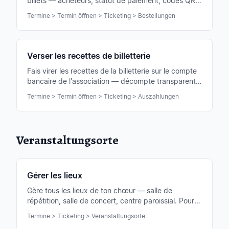
billets — acheteurs, statut de paiement, codes QR
émis et entrée le jour du concert avec scanner.
Termine > Termin öffnen > Ticketing > Bestellungen
Verser les recettes de billetterie
Fais virer les recettes de la billetterie sur le compte
bancaire de l'association — décompte transparent
avec justificatif pour la comptabilité.
Termine > Termin öffnen > Ticketing > Auszahlungen
Veranstaltungsorte
Gérer les lieux
Gère tous les lieux de ton chœur — salle de
répétition, salle de concert, centre paroissial. Pour
chaque lieu, tu peux aussi enregistrer un plan de
Termine > Ticketing > Veranstaltungsorte
salle.