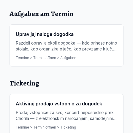
Aufgaben am Termin
Upravljaj naloge dogodka
Razdeli opravila okoli dogodka — kdo prinese notno
stojalo, kdo organizira pijačo, kdo prevzame ključ. Z
odgovornimi in statusom.
Termine > Termin öffnen > Aufgaben
Ticketing
Aktiviraj prodajo vstopnic za dogodek
Prodaj vstopnice za svoj koncert neposredno prek
Chorila — z elektronskim naročanjem, samodejnim
pošiljanjem QR kode in popolnim pregledom vseh
Termine > Termin öffnen > Ticketing
naročil.