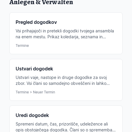
Anlegen & Verwalten
Pregled dogodkov
Vsi prihajajoči in pretekli dogodki tvojega ansambla
na enem mestu. Prikaz koledarja, seznama in
meseca, filter po glasovih, statusu in obdobju.
Termine
Ustvari dogodek
Ustvari vaje, nastope in druge dogodke za svoj
zbor. Vsi člani so samodejno obveščeni in lahko
potrdijo ali odpovejo udeležbo.
Termine > Neuer Termin
Uredi dogodek
Spremeni datum, čas, prizorišče, udeležence ali
opis obstoječega dogodka. Člani so o spremembah