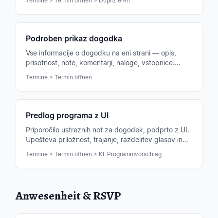
Termine > Termin öffnen > Duplizieren
Podroben prikaz dogodka
Vse informacije o dogodku na eni strani — opis,
prisotnost, note, komentarji, naloge, vstopnice.
Osrednje izhodišče za vsak dogodek.
Termine > Termin öffnen
Predlog programa z UI
Priporočilo ustreznih not za dogodek, podprto z UI.
Upošteva priložnost, trajanje, razdelitev glasov in
obstoječi repertoar tvojega ansambla.
Termine > Termin öffnen > KI-Programmvorschlag
Anwesenheit & RSVP