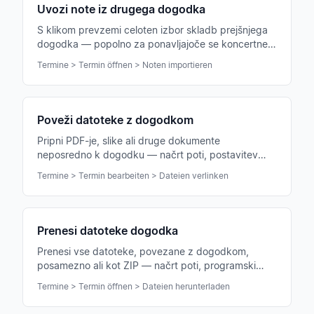
Uvozi note iz drugega dogodka
S klikom prevzemi celoten izbor skladb prejšnjega
dogodka — popolno za ponavljajoče se koncertne
programe ali nize vaj.
Termine > Termin öffnen > Noten importieren
Poveži datoteke z dogodkom
Pripni PDF-je, slike ali druge dokumente
neposredno k dogodku — načrt poti, postavitev
odra, programski zvezek ali fotografija oblačil so
Termine > Termin bearbeiten > Dateien verlinken
takoj dosegljivi vsem.
Prenesi datoteke dogodka
Prenesi vse datoteke, povezane z dogodkom,
posamezno ali kot ZIP — načrt poti, programski
zvezek ali skico odra imaš tako pri sebi tudi brez
Termine > Termin öffnen > Dateien herunterladen
interneta.