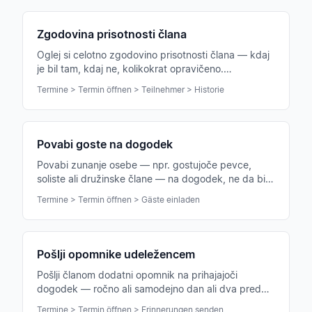
Zgodovina prisotnosti člana
Oglej si celotno zgodovino prisotnosti člana — kdaj
je bil tam, kdaj ne, kolikokrat opravičeno.
Pomembno za pogovore, jubileje in društveno
Termine > Termin öffnen > Teilnehmer > Historie
statistiko.
Povabi goste na dogodek
Povabi zunanje osebe — npr. gostujoče pevce,
soliste ali družinske člane — na dogodek, ne da bi
morali postati člani zbora.
Termine > Termin öffnen > Gäste einladen
Pošlji opomnike udeležencem
Pošlji članom dodatni opomnik na prihajajoči
dogodek — ročno ali samodejno dan ali dva pred
datumom.
Termine > Termin öffnen > Erinnerungen senden