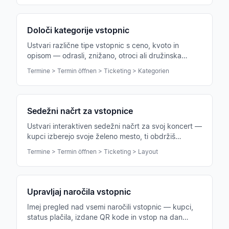
Določi kategorije vstopnic
Ustvari različne tipe vstopnic s ceno, kvoto in
opisom — odrasli, znižano, otroci ali družinska
vstopnica za tvoj koncert.
Termine > Termin öffnen > Ticketing > Kategorien
Sedežni načrt za vstopnice
Ustvari interaktiven sedežni načrt za svoj koncert —
kupci izberejo svoje želeno mesto, ti obdržiš
pregled nad vrstami, bloki in conami.
Termine > Termin öffnen > Ticketing > Layout
Upravljaj naročila vstopnic
Imej pregled nad vsemi naročili vstopnic — kupci,
status plačila, izdane QR kode in vstop na dan
koncerta s skenerjem.