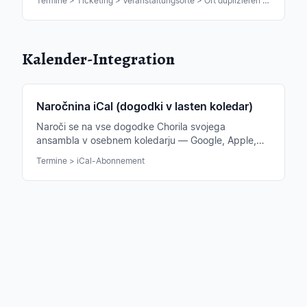
Termine > Ticketing > Veranstaltungsorte > Ort duplizieren / löschen
Kalender-Integration
Naročnina iCal (dogodki v lasten koledar)
Naroči se na vse dogodke Chorila svojega
ansambla v osebnem koledarju — Google, Apple,
Outlook. Samodejno sinhronizirano pri vsaki
Termine > iCal-Abonnement
spremembi.