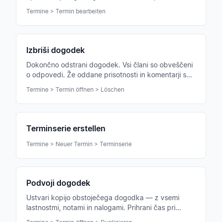
samodejno obveščeni.
Termine > Termin bearbeiten
Izbriši dogodek
Dokončno odstrani dogodek. Vsi člani so obveščeni
o odpovedi. Že oddane prisotnosti in komentarji so
izgubljeni.
Termine > Termin öffnen > Löschen
Terminserie erstellen
Termine > Neuer Termin > Terminserie
Podvoji dogodek
Ustvari kopijo obstoječega dogodka — z vsemi
lastnostmi, notami in nalogami. Prihrani čas pri
ponavljajočih se nastopih ali podobnih vajah.