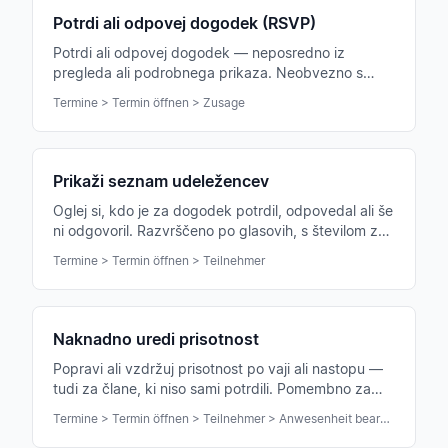
Potrdi ali odpovej dogodek (RSVP)
Potrdi ali odpovej dogodek — neposredno iz
pregleda ali podrobnega prikaza. Neobvezno s
komentarjem (npr. pridem pozneje, prinesem
Termine > Termin öffnen > Zusage
kolega).
Prikaži seznam udeležencev
Oglej si, kdo je za dogodek potrdil, odpovedal ali še
ni odgovoril. Razvrščeno po glasovih, s številom za
vsak glas in skupnim seštevkom.
Termine > Termin öffnen > Teilnehmer
Naknadno uredi prisotnost
Popravi ali vzdržuj prisotnost po vaji ali nastopu —
tudi za člane, ki niso sami potrdili. Pomembno za
statistike in obvestila zveze.
Termine > Termin öffnen > Teilnehmer > Anwesenheit bearbeiten