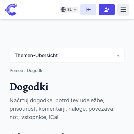
SL
Themen-Übersicht
▾
Pomoč
›
Dogodki
Dogodki
Načrtuj dogodke, potrditev udeležbe,
prisotnost, komentarji, naloge, povezava
not, vstopnice, iCal