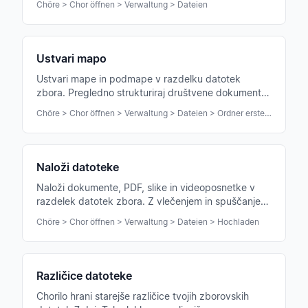
Chöre > Chor öffnen > Verwaltung > Dateien
Ustvari mapo
Ustvari mape in podmape v razdelku datotek
zbora. Pregledno strukturiraj društvene dokumente,
zapisnike in koncertno gradivo.
Chöre > Chor öffnen > Verwaltung > Dateien > Ordner erstellen
Naloži datoteke
Naloži dokumente, PDF, slike in videoposnetke v
razdelek datotek zbora. Z vlečenjem in spuščanjem
ali klasično prek gumba.
Chöre > Chor öffnen > Verwaltung > Dateien > Hochladen
Različice datoteke
Chorilo hrani starejše različice tvojih zborovskih