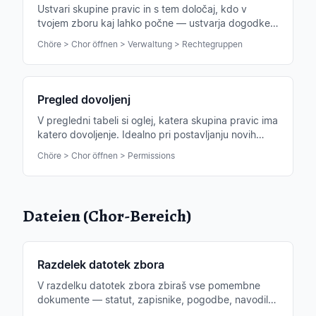
Ustvari skupine pravic in s tem določaj, kdo v
tvojem zboru kaj lahko počne — ustvarja dogodke,
upravlja note, vodi blagajniško knjigo, ureja člane.
Chöre > Chor öffnen > Verwaltung > Rechtegruppen
Pregled dovoljenj
V pregledni tabeli si oglej, katera skupina pravic ima
katero dovoljenje. Idealno pri postavljanju novih
skupin ali pri reviziji.
Chöre > Chor öffnen > Permissions
Dateien (Chor-Bereich)
Razdelek datotek zbora
V razdelku datotek zbora zbiraš vse pomembne
dokumente — statut, zapisnike, pogodbe, navodila.
Strukturirano v mapah, varno shranjeno.