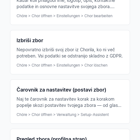
Kadar koli prilagodi ime, logotip, opis, kontaktne
podatke in osnovne nastavitve svojega zbora.
Spremembe so za vse člane takoj vidne.
Chöre > Chor öffnen > Einstellungen > Chor bearbeiten
Izbriši zbor
Nepovratno izbriši svoj zbor iz Chorila, ko ni več
potreben. Vsi podatki se odstranijo skladno z GDPR.
Chöre > Chor öffnen > Einstellungen > Chor löschen
Čarovnik za nastavitev (postavi zbor)
Naj te čarovnik za nastavitev korak za korakom
popelje skozi postavitev tvojega zbora — od glasov
prek članov do prvega termina vaje.
Chöre > Chor öffnen > Verwaltung > Setup-Assistent
Pregled zbora (profilna stran)