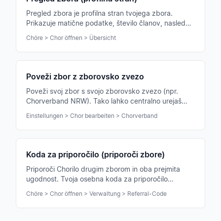
Pregled zbora je profilna stran tvojega zbora.
Prikazuje matične podatke, število članov, naslednje
dogodke in vse pomembne hitre povezave.
Chöre > Chor öffnen > Übersicht
Poveži zbor z zborovsko zvezo
Poveži svoj zbor s svojo zborovsko zvezo (npr.
Chorverband NRW). Tako lahko centralno urejaš
prijave stanja, prispevke zvezi in poizvedbe.
Einstellungen > Chor bearbeiten > Chorverband
Koda za priporočilo (priporoči zbore)
Priporoči Chorilo drugim zborom in oba prejmita
ugodnost. Tvoja osebna koda za priporočilo
poenostavlja širjenje.
Chöre > Chor öffnen > Verwaltung > Referral-Code