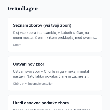
Grundlagen
Seznam zborov (vsi tvoji zbori)
Glej vse zbore in ansamble, v katerih si član, na
enem mestu. Z enim klikom preklapljaj med svojimi
zbori in ohrani pregled.
Chöre
Ustvari nov zbor
Ustvari svoj zbor v Chorilu in ga v nekaj minutah
nastavi. Nato lahko povabiš člane in začneš z
načrtovanjem vaj.
Chöre > + Ensemble erstellen
Uredi osnovne podatke zbora