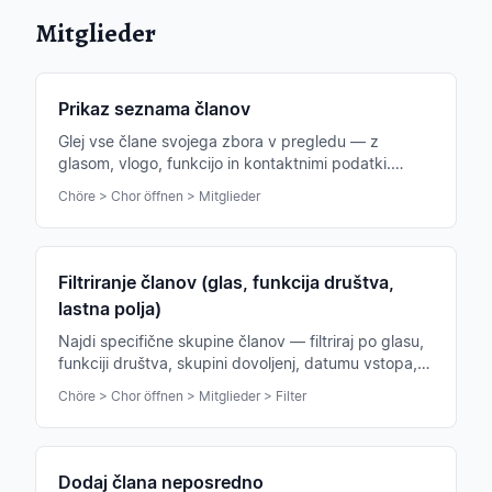
Mitglieder
Prikaz seznama članov
Glej vse člane svojega zbora v pregledu — z
glasom, vlogo, funkcijo in kontaktnimi podatki.
Filtriraj in razvrščaj po vseh merilih.
Chöre > Chor öffnen > Mitglieder
Filtriranje članov (glas, funkcija društva,
lastna polja)
Najdi specifične skupine članov — filtriraj po glasu,
funkciji društva, skupini dovoljenj, datumu vstopa,
mesecu rojstnega dne in vseh lastnih poljih.
Chöre > Chor öffnen > Mitglieder > Filter
Dodaj člana neposredno