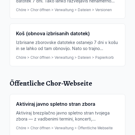
datotek 7 dni. Tako lahko razveljaviš nenamerno
prepisovanje.
Chöre > Chor öffnen > Verwaltung > Dateien > Versionen
Koš (obnova izbrisanih datotek)
Izbrisane zborovske datoteke ostanejo 7 dni v košu
in se lahko od tam obnovijo. Nato so trajno
odstranjene.
Chöre > Chor öffnen > Verwaltung > Dateien > Papierkorb
Öffentliche Chor-Webseite
Aktiviraj javno spletno stran zbora
Aktiviraj brezplačno javno spletno stran tvojega
zbora — z vadbenimi termini, koncerti,
predsedstvom in kontaktnim obrazcem. Lastna
Chöre > Chor öffnen > Verwaltung > Öffentliche Webseite
pod-domena vključena.