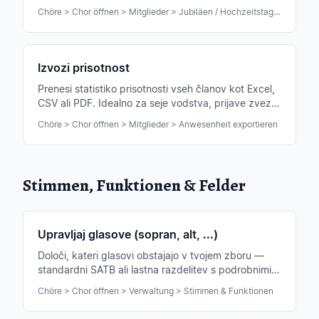
Osnova za priznanja in voščila.
Chöre > Chor öffnen > Mitglieder > Jubiläen / Hochzeitstage exportieren
Izvozi prisotnost
Prenesi statistiko prisotnosti vseh članov kot Excel,
CSV ali PDF. Idealno za seje vodstva, prijave zvezi
ali razprave o prispevkih.
Chöre > Chor öffnen > Mitglieder > Anwesenheit exportieren
Stimmen, Funktionen & Felder
Upravljaj glasove (sopran, alt, ...)
Določi, kateri glasovi obstajajo v tvojem zboru —
standardni SATB ali lastna razdelitev s podrobnimi
podskupinami.
Chöre > Chor öffnen > Verwaltung > Stimmen & Funktionen