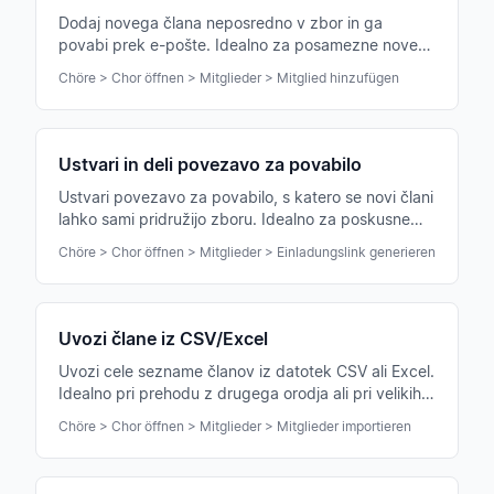
Dodaj novega člana neposredno v zbor in ga
povabi prek e-pošte. Idealno za posamezne nove
člane, katerih podatke že imaš.
Chöre > Chor öffnen > Mitglieder > Mitglied hinzufügen
Ustvari in deli povezavo za povabilo
Ustvari povezavo za povabilo, s katero se novi člani
lahko sami pridružijo zboru. Idealno za poskusne
pevce in nove zainteresirane.
Chöre > Chor öffnen > Mitglieder > Einladungslink generieren
Uvozi člane iz CSV/Excel
Uvozi cele sezname članov iz datotek CSV ali Excel.
Idealno pri prehodu z drugega orodja ali pri velikih
zborih.
Chöre > Chor öffnen > Mitglieder > Mitglieder importieren