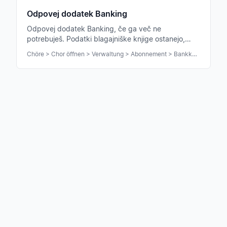
Odpovej dodatek Banking
Odpovej dodatek Banking, če ga več ne
potrebuješ. Podatki blagajniške knjige ostanejo,
samo bančna povezava se prekine.
Chöre > Chor öffnen > Verwaltung > Abonnement > Bankkonto-Anbindung kündigen