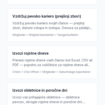
Vzdržuj pevsko kariero (prejšnji zbori)
Vzdržuj pevsko kariero svojih članov — prejšnji
zbori, datumi vstopa in izstopa. Osnova za jubilejne
pohvale.
Mitglieder > Mitglied bearbeiten > Sängerlaufbahn
Izvozi rojstne dneve
Prenesi rojstne dneve vseh članov kot Excel, CSV ali
PDF — popolno za voščilnice za rojstne dneve ali
društveno glasilo.
Chöre > Chor öffnen > Mitglieder > Geburtstage exportieren
Izvozi obletnice in poročne dni
Izvozi vse prihajajoče obletnice — obletnice
pevcev, okrogle rojstne dneve in poročne dni.