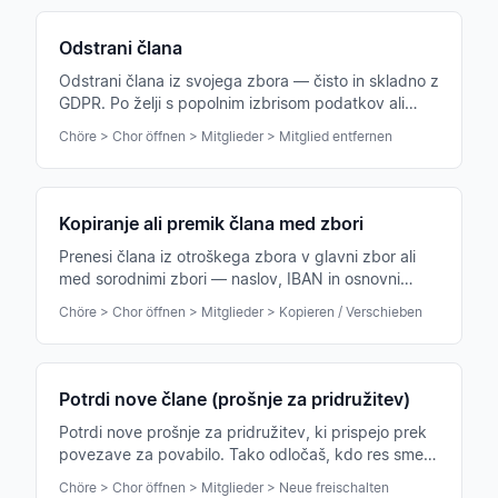
Odstrani člana
Odstrani člana iz svojega zbora — čisto in skladno z
GDPR. Po želji s popolnim izbrisom podatkov ali
prehodom v stanje „izstopil".
Chöre > Chor öffnen > Mitglieder > Mitglied entfernen
Kopiranje ali premik člana med zbori
Prenesi člana iz otroškega zbora v glavni zbor ali
med sorodnimi zbori — naslov, IBAN in osnovni
podatki potujejo z njim, glasovni del se ujema
Chöre > Chor öffnen > Mitglieder > Kopieren / Verschieben
samodejno.
Potrdi nove člane (prošnje za pridružitev)
Potrdi nove prošnje za pridružitev, ki prispejo prek
povezave za povabilo. Tako odločaš, kdo res sme v
tvoj zbor.
Chöre > Chor öffnen > Mitglieder > Neue freischalten