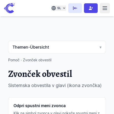
SL
Themen-Übersicht
▾
Pomoč
›
Zvonček obvestil
Zvonček obvestil
Sistemska obvestila v glavi (ikona zvončka)
Odpri spustni meni zvonca
Klik na simbol zvonca v glavi prikaže spustni meni z