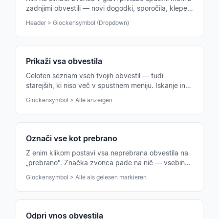
zadnjimi obvestili — novi dogodki, sporočila, klepeti
in več.
Header > Glockensymbol (Dropdown)
Prikaži vsa obvestila
Celoten seznam vseh tvojih obvestil — tudi
starejših, ki niso več v spustnem meniju. Iskanje in
filtriranje.
Glockensymbol > Alle anzeigen
Označi vse kot prebrano
Z enim klikom postavi vsa neprebrana obvestila na
„prebrano". Značka zvonca pade na nič — vsebine
ostanejo nespremenjene.
Glockensymbol > Alle als gelesen markieren
Odpri vnos obvestila