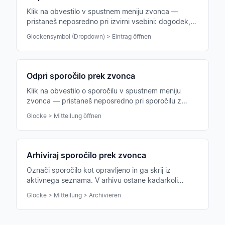
Klik na obvestilo v spustnem meniju zvonca —
pristaneš neposredno pri izvirni vsebini: dogodek,
sporočilo, klepet ali sporočilo zveze.
Glockensymbol (Dropdown) > Eintrag öffnen
Odpri sporočilo prek zvonca
Klik na obvestilo o sporočilu v spustnem meniju
zvonca — pristaneš neposredno pri sporočilu z
vsebino, prilogami in komentarji.
Glocke > Mitteilung öffnen
Arhiviraj sporočilo prek zvonca
Označi sporočilo kot opravljeno in ga skrij iz
aktivnega seznama. V arhivu ostane kadarkoli
najdljivo.
Glocke > Mitteilung > Archivieren