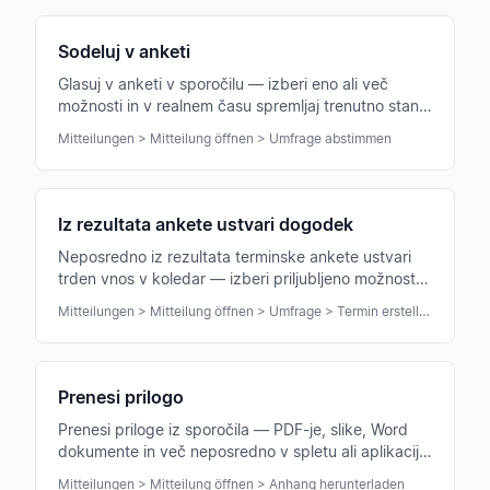
Sodeluj v anketi
Glasuj v anketi v sporočilu — izberi eno ali več
možnosti in v realnem času spremljaj trenutno stanje
glasovanja.
Mitteilungen > Mitteilung öffnen > Umfrage abstimmen
Iz rezultata ankete ustvari dogodek
Neposredno iz rezultata terminske ankete ustvari
trden vnos v koledar — izberi priljubljeno možnost,
vsi udeleženci so samodejno povabljeni.
Mitteilungen > Mitteilung öffnen > Umfrage > Termin erstellen
Prenesi prilogo
Prenesi priloge iz sporočila — PDF-je, slike, Word
dokumente in več neposredno v spletu ali aplikaciji
shrani ali odpri.
Mitteilungen > Mitteilung öffnen > Anhang herunterladen