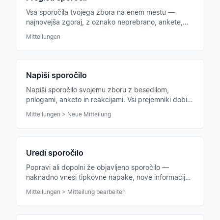
Vsa sporočila tvojega zbora na enem mestu —
najnovejša zgoraj, z oznako neprebrano, ankete,
priloge in reakcije neposredno vidne.
Mitteilungen
Napiši sporočilo
Napiši sporočilo svojemu zboru z besedilom,
prilogami, anketo in reakcijami. Vsi prejemniki dobijo
push obvestilo in e-pošto.
Mitteilungen > Neue Mitteilung
Uredi sporočilo
Popravi ali dopolni že objavljeno sporočilo —
naknadno vnesi tipkovne napake, nove informacije
ali dodatne priloge.
Mitteilungen > Mitteilung bearbeiten