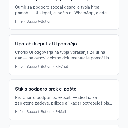
Gumb za podporo spodaj desno je tvoja hitra
pomoč — UI klepet, e-pošta ali WhatsApp, glede na
to, kaj potrebuješ in kako nujno je.
Hilfe > Support-Button
Uporabi klepet z UI pomočjo
Chorilo UI odgovarja na tvoja vprašanja 24 ur na
dan — na osnovi celotne dokumentacije pomoči in
tvojega trenutnega zborovskega konteksta.
Hilfe > Support-Button > KI-Chat
Stik s podporo prek e-pošte
Piši Chorilo podpori po e-pošti — idealno za
zapletene zadeve, priloge ali kadar potrebuješ pisni
odgovor za dokumentacijo.
Hilfe > Support-Button > E-Mail