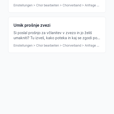
potrditvi samodejno postaneš član.
Einstellungen > Chor bearbeiten > Chorverband > Anfrage stellen
Umik prošnje zvezi
Si poslal prošnjo za včlanitev v zvezo in jo želiš
umakniti? Tu izveš, kako poteka in kaj se zgodi po
umiku.
Einstellungen > Chor bearbeiten > Chorverband > Anfrage zurückziehen