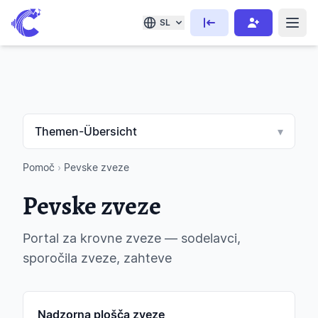
SL
Themen-Übersicht
▾
Pomoč
›
Pevske zveze
Pevske zveze
Portal za krovne zveze — sodelavci,
sporočila zveze, zahteve
Nadzorna plošča zveze