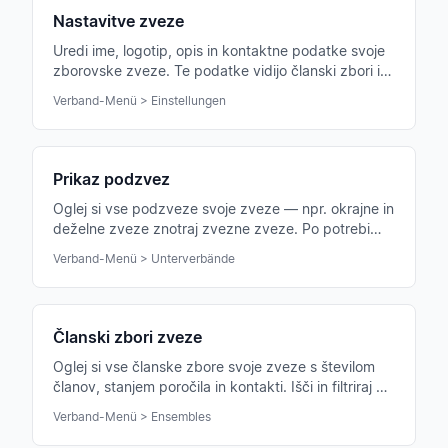
Nastavitve zveze
Uredi ime, logotip, opis in kontaktne podatke svoje
zborovske zveze. Te podatke vidijo članski zbori in
interesenti za včlanitev.
Verband-Menü > Einstellungen
Prikaz podzvez
Oglej si vse podzveze svoje zveze — npr. okrajne in
deželne zveze znotraj zvezne zveze. Po potrebi
preklopi v njihov portal.
Verband-Menü > Unterverbände
Članski zbori zveze
Oglej si vse članske zbore svoje zveze s številom
članov, stanjem poročila in kontakti. Išči in filtriraj po
regiji ali statusu.
Verband-Menü > Ensembles