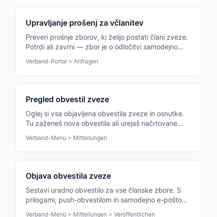
Upravljanje prošenj za včlanitev
Preveri prošnje zborov, ki želijo postati člani zveze.
Potrdi ali zavrni — zbor je o odločitvi samodejno
obveščen.
Verband-Portal > Anfragen
Pregled obvestil zveze
Oglej si vsa objavljena obvestila zveze in osnutke.
Tu zaženeš nova obvestila ali urejaš načrtovane
objave za vse članske zbore.
Verband-Menü > Mitteilungen
Objava obvestila zveze
Sestavi uradno obvestilo za vse članske zbore. S
prilogami, push-obvestilom in samodejno e-pošto
vodstvom zborov ter članom.
Verband-Menü > Mitteilungen > Veröffentlichen