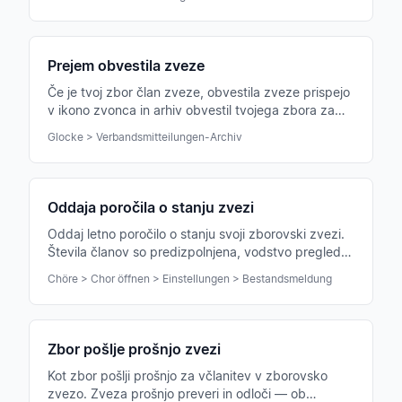
Prejem obvestila zveze
Če je tvoj zbor član zveze, obvestila zveze prispejo
v ikono zvonca in arhiv obvestil tvojega zbora za
poznejše branje.
Glocke > Verbandsmitteilungen-Archiv
Oddaja poročila o stanju zvezi
Oddaj letno poročilo o stanju svoji zborovski zvezi.
Števila članov so predizpolnjena, vodstvo pregleda
in potrdi v Chorilu.
Chöre > Chor öffnen > Einstellungen > Bestandsmeldung
Zbor pošlje prošnjo zvezi
Kot zbor pošlji prošnjo za včlanitev v zborovsko
zvezo. Zveza prošnjo preveri in odloči — ob