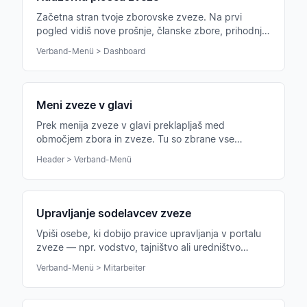
Začetna stran tvoje zborovske zveze. Na prvi
pogled vidiš nove prošnje, članske zbore, prihodnja
poročila o stanju in aktualno dogajanje.
Verband-Menü > Dashboard
Meni zveze v glavi
Prek menija zveze v glavi preklapljaš med
območjem zbora in zveze. Tu so zbrane vse
funkcije zveze za udobno upravljanje.
Header > Verband-Menü
Upravljanje sodelavcev zveze
Vpiši osebe, ki dobijo pravice upravljanja v portalu
zveze — npr. vodstvo, tajništvo ali uredništvo
obvestil.
Verband-Menü > Mitarbeiter