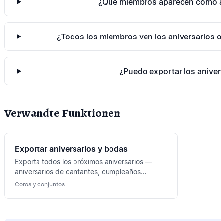
¿Qué miembros aparecen como a
¿Todos los miembros ven los aniversarios o
¿Puedo exportar los aniver
Verwandte Funktionen
Exportar aniversarios y bodas
Exporta todos los próximos aniversarios —
aniversarios de cantantes, cumpleaños
redondos y aniversarios de boda. Base para
Coros y conjuntos
homenajes y felicitaciones.