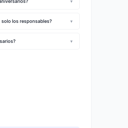
niversarios?
▾
 solo los responsables?
▾
sarios?
▾