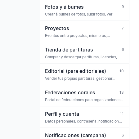
Fotos y álbumes
9
Crear álbumes de fotos, subir fotos, ver
Proyectos
7
Eventos entre proyectos, miembros,
partituras (p. ej. coro de proyecto, serie de
conciertos)
Tienda de partituras
6
Comprar y descargar partituras, licencias,
entradas
Editorial (para editoriales)
10
Vender tus propias partituras, gestionar
licencias, pagos, equipo
Federaciones corales
13
Portal de federaciones para organizaciones
paraguas — personal, avisos de la
federación, solicitudes
Perfil y cuenta
11
Datos personales, contraseña, notificaciones,
privacidad
Notificaciones (campana)
6