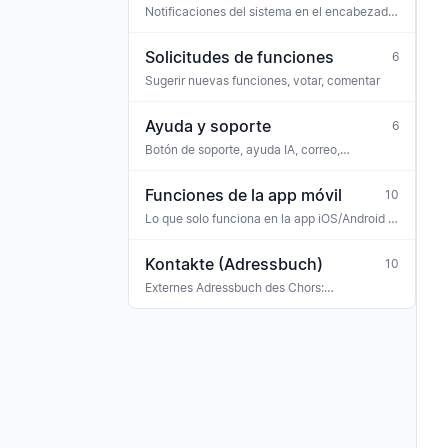
Notificaciones del sistema en el encabezado
(icono de campana)
Solicitudes de funciones
6
Sugerir nuevas funciones, votar, comentar
Ayuda y soporte
6
Botón de soporte, ayuda IA, correo,
WhatsApp
Funciones de la app móvil
10
Lo que solo funciona en la app iOS/Android (o
de forma distinta a la web)
Kontakte (Adressbuch)
10
Externes Adressbuch des Chors:
Konzertveranstalter, Sponsoren, Banken,
Versicherungen, Ehrengäste, Gastmusiker —
mit Tag-Klassifikation und Verknüpfung zu
Rechnungen, Buchungen und Terminen.