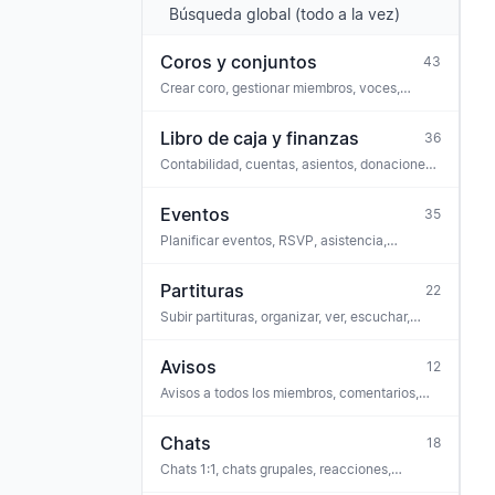
Búsqueda global (todo a la vez)
Coros y conjuntos
43
Crear coro, gestionar miembros, voces,
configuración, ajustes, sitio web público,
lugares, grupos de permisos, archivos,
Libro de caja y finanzas
36
suscripción
Contabilidad, cuentas, asientos, donaciones,
conexión bancaria, cumplimiento, GoBD
Eventos
35
Planificar eventos, RSVP, asistencia,
comentarios, tareas, vincular partituras,
venta de entradas, iCal
Partituras
22
Subir partituras, organizar, ver, escuchar,
entrenador vocal, reconocimiento OMR,
licencias
Avisos
12
Avisos a todos los miembros, comentarios,
reacciones, encuestas, adjuntos, archivo
Chats
18
Chats 1:1, chats grupales, reacciones,
moderación