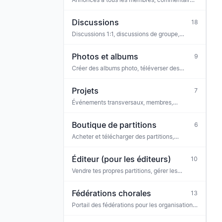
réactions, sondages, pièces jointes, archive
Discussions
18
Discussions 1:1, discussions de groupe,
réactions, modération
Photos et albums
9
Créer des albums photo, téléverser des
photos, afficher
Projets
7
Événements transversaux, membres,
partitions (p. ex. chœur de projet, série de
concerts)
Boutique de partitions
6
Acheter et télécharger des partitions,
licences, billets
Éditeur (pour les éditeurs)
10
Vendre tes propres partitions, gérer les
licences, paiements, équipe
Fédérations chorales
13
Portail des fédérations pour les organisations
faîtières — collaborateurs, annonces de
fédération, demandes