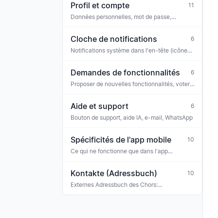
Profil et compte
11
Données personnelles, mot de passe,
notifications, confidentialité
Cloche de notifications
6
Notifications système dans l'en-tête (icône
cloche)
Demandes de fonctionnalités
6
Proposer de nouvelles fonctionnalités, voter,
commenter
Aide et support
6
Bouton de support, aide IA, e-mail, WhatsApp
Spécificités de l'app mobile
10
Ce qui ne fonctionne que dans l'app
iOS/Android (ou différemment du web)
Kontakte (Adressbuch)
10
Externes Adressbuch des Chors:
Konzertveranstalter, Sponsoren, Banken,
Versicherungen, Ehrengäste, Gastmusiker —
mit Tag-Klassifikation und Verknüpfung zu
Rechnungen, Buchungen und Terminen.