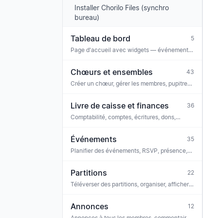
Installer Chorilo Files (synchro
bureau)
Tableau de bord
5
Page d'accueil avec widgets — événements,
annonces, tâches, anniversaires, alertes
d'engagement
Chœurs et ensembles
43
Créer un chœur, gérer les membres, pupitres,
configuration, paramètres, site web public,
lieux, groupes de droits, fichiers, abonnement
Livre de caisse et finances
36
Comptabilité, comptes, écritures, dons,
connexion bancaire, conformité, GoBD
Événements
35
Planifier des événements, RSVP, présence,
commentaires, tâches, lier les partitions,
billetterie, iCal
Partitions
22
Téléverser des partitions, organiser, afficher,
écouter, entraîneur vocal, reconnaissance
OMR, licences
Annonces
12
Annonces à tous les membres, commentaires,