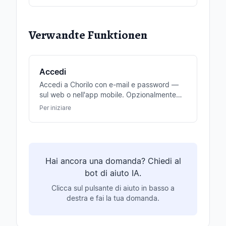
Verwandte Funktionen
Accedi
Accedi a Chorilo con e-mail e password —
sul web o nell'app mobile. Opzionalmente
possibile anche con login Apple o Google.
Per iniziare
Hai ancora una domanda? Chiedi al
bot di aiuto IA.
Clicca sul pulsante di aiuto in basso a
destra e fai la tua domanda.