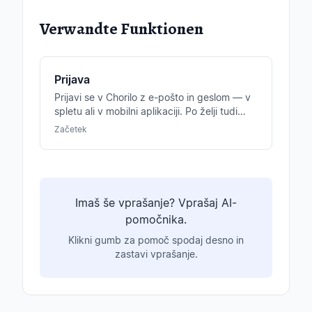
Verwandte Funktionen
Prijava
Prijavi se v Chorilo z e-pošto in geslom — v
spletu ali v mobilni aplikaciji. Po želji tudi
prek Apple ali Google prijave.
Začetek
Imaš še vprašanje? Vprašaj AI-
pomočnika.
Klikni gumb za pomoč spodaj desno in
zastavi vprašanje.