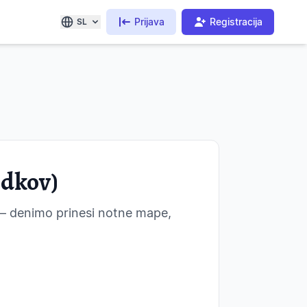
Prijava
Registracija
SL
odkov)
h — denimo prinesi notne mape,