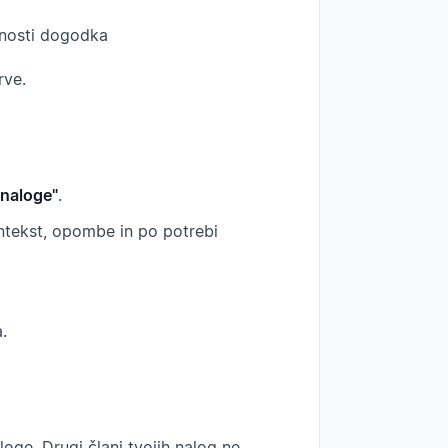
nosti dogodka
rve.
 naloge"
.
tekst, opombe in po potrebi
.
oge. Drugi člani tvojih nalog ne