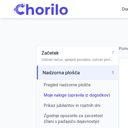
Do
Pom
Začetek
7
Ustvari račun, sprejmi povabilo, ustvari prvi
zbor, uvajanje
Nadzorna plošča
5
Pregled nadzorne plošče
Moje naloge (opravila iz dogodkov)
Prikaz jubilantov in rojstnih dni
Zgodnje opozorilo za zavzetost
(člani s padajočo dejavnostjo)