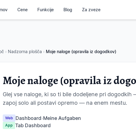
mov
Cene
Funkcije
Blog
Za zveze
oč
›
Nadzorna plošča
›
Moje naloge (opravila iz dogodkov)
Moje naloge (opravila iz dog
Glej vse naloge, ki so ti bile dodeljene pri dogodki
zapoj solo ali postavi opremo — na enem mestu.
Dashboard
›
Meine Aufgaben
Web
Tab Dashboard
App