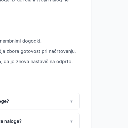
omembnimi dogodki.
odja zbora gotovost pri načrtovanju.
o, da jo znova nastaviš na odprto.
oge?
▾
te naloge?
▾