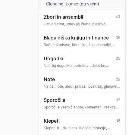
Globalno iskanje (po vsem)
Zbori in ansambli
43
Ustvari zbor, upravljaj člane, glasove,
namestitev, nastavitve, javno spletno mesto,
prizorišča, skupine pravic, datoteke,
Blagajniška knjiga in finance
36
naročnino
Računovodstvo, konti, knjižbe, donacije,
bančna povezava, skladnost, GoBD
Dogodki
35
Načrtuj dogodke, potrditev udeležbe,
prisotnost, komentarji, naloge, povezava not,
vstopnice, iCal
Note
22
Naloži note, uredi, prikaži, poslušaj, glasovni
trener, OMR prepoznava, licence
Sporočila
12
Sporočila vsem članom, komentarji, reakcije,
ankete, priloge, arhiv
Klepeti
18
Klepeti 1:1, skupinski klepeti, reakcije,
moderiranje