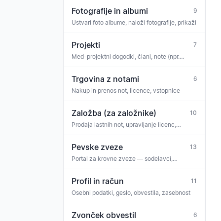
Fotografije in albumi
9
Ustvari foto albume, naloži fotografije, prikaži
Projekti
7
Med-projektni dogodki, člani, note (npr.
projektni zbor, koncertni cikel)
Trgovina z notami
6
Nakup in prenos not, licence, vstopnice
Založba (za založnike)
10
Prodaja lastnih not, upravljanje licenc,
izplačila, ekipa
Pevske zveze
13
Portal za krovne zveze — sodelavci,
sporočila zveze, zahteve
Profil in račun
11
Osebni podatki, geslo, obvestila, zasebnost
Zvonček obvestil
6