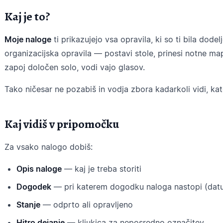
Kaj je to?
Moje naloge
ti prikazujejo vsa opravila, ki so ti bila dode
organizacijska opravila — postavi stole, prinesi notne 
zapoj določen solo, vodi vajo glasov.
Tako ničesar ne pozabiš in vodja zbora kadarkoli vidi, kat
Kaj vidiš v pripomočku
Za vsako nalogo dobiš:
Opis naloge
— kaj je treba storiti
Dogodek
— pri katerem dogodku naloga nastopi (datu
Stanje
— odprto ali opravljeno
Hitro dejanje
— kljukica za neposredno označitev