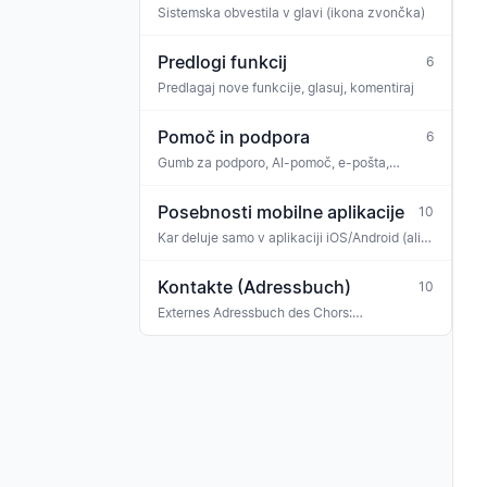
Sistemska obvestila v glavi (ikona zvončka)
Predlogi funkcij
6
Predlagaj nove funkcije, glasuj, komentiraj
Pomoč in podpora
6
Gumb za podporo, AI-pomoč, e-pošta,
WhatsApp
Posebnosti mobilne aplikacije
10
Kar deluje samo v aplikaciji iOS/Android (ali
drugače kot v spletu)
Kontakte (Adressbuch)
10
Externes Adressbuch des Chors:
Konzertveranstalter, Sponsoren, Banken,
Versicherungen, Ehrengäste, Gastmusiker —
mit Tag-Klassifikation und Verknüpfung zu
Rechnungen, Buchungen und Terminen.