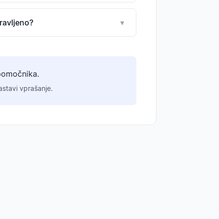
ravljeno?
▾
pomočnika.
stavi vprašanje.