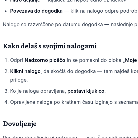
Povezava do dogodka
— klik na nalogo odpre podrob
Naloge so razvrščene po datumu dogodka — naslednje p
Kako delaš s svojimi nalogami
Odpri
Nadzorno ploščo
in se pomakni do bloka
„Moje
Klikni nalogo
, da skočiš do dogodka — tam najdeš kon
priloge.
Ko je naloga opravljena,
postavi kljukico
.
Opravljene naloge po kratkem času izginejo s seznama
Dovoljenje
Posebno dovoljenje ni potrebno — vsak član vidi svoje nal