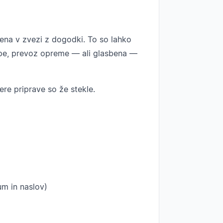
ljena v zvezi z dogodki. To so lahko
mape, prevoz opreme — ali glasbena —
ere priprave so že stekle.
m in naslov)