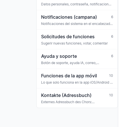
Datos personales, contraseña, notificaciones,
privacidad
Notificaciones (campana)
6
Notificaciones del sistema en el encabezado
(icono de campana)
Solicitudes de funciones
6
Sugerir nuevas funciones, votar, comentar
Ayuda y soporte
6
Botón de soporte, ayuda IA, correo,
WhatsApp
Funciones de la app móvil
10
Lo que solo funciona en la app iOS/Android (o
de forma distinta a la web)
Kontakte (Adressbuch)
10
Externes Adressbuch des Chors:
Konzertveranstalter, Sponsoren, Banken,
Versicherungen, Ehrengäste, Gastmusiker —
mit Tag-Klassifikation und Verknüpfung zu
Rechnungen, Buchungen und Terminen.