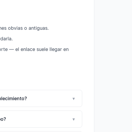
es obvias o antiguas.
darla.
orte — el enlace suele llegar en
blecimiento?
▾
eo?
▾