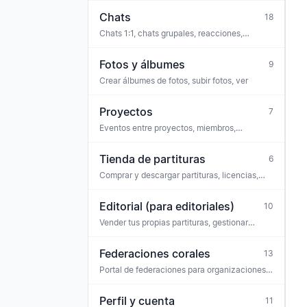
Chats
18
Chats 1:1, chats grupales, reacciones,
moderación
Fotos y álbumes
9
Crear álbumes de fotos, subir fotos, ver
Proyectos
7
Eventos entre proyectos, miembros,
partituras (p. ej. coro de proyecto, serie de
conciertos)
Tienda de partituras
6
Comprar y descargar partituras, licencias,
entradas
Editorial (para editoriales)
10
Vender tus propias partituras, gestionar
licencias, pagos, equipo
Federaciones corales
13
Portal de federaciones para organizaciones
paraguas — personal, avisos de la
federación, solicitudes
Perfil y cuenta
11