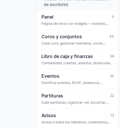
de escritorio)
Panel
5
Página de inicio con widgets — eventos,
avisos, tareas, aniversarios, alertas de
participación
Coros y conjuntos
43
Crear coro, gestionar miembros, voces,
configuración, ajustes, sitio web público,
lugares, grupos de permisos, archivos,
Libro de caja y finanzas
36
suscripción
Contabilidad, cuentas, asientos, donaciones,
conexión bancaria, cumplimiento, GoBD
Eventos
35
Planificar eventos, RSVP, asistencia,
comentarios, tareas, vincular partituras,
venta de entradas, iCal
Partituras
22
Subir partituras, organizar, ver, escuchar,
entrenador vocal, reconocimiento OMR,
licencias
Avisos
12
Avisos a todos los miembros, comentarios,
reacciones, encuestas, adjuntos, archivo