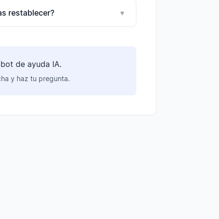
as restablecer?
▾
bot de ayuda IA.
cha y haz tu pregunta.