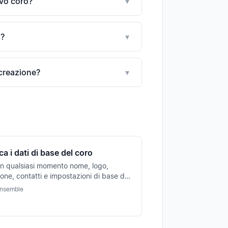
vo coro?
▾
i?
▾
creazione?
▾
a i dati di base del coro
in qualsiasi momento nome, logo,
ione, contatti e impostazioni di base del
o. Le modifiche sono immediatamente
ensemble
 per tutti i membri.