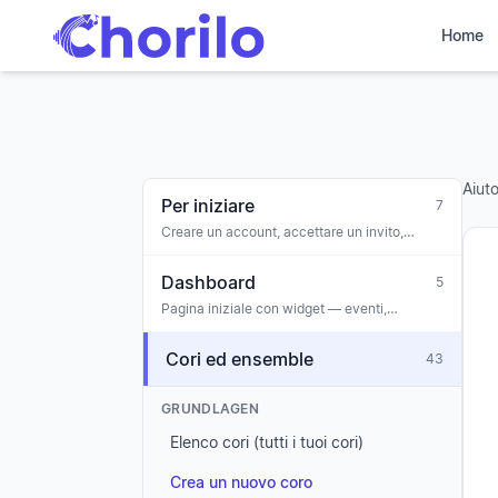
Home
Aiut
Per iniziare
7
Creare un account, accettare un invito,
creare il tuo primo coro, onboarding
Dashboard
5
Pagina iniziale con widget — eventi,
comunicazioni, attività, anniversari, allerta
sul coinvolgimento
Cori ed ensemble
43
GRUNDLAGEN
Elenco cori (tutti i tuoi cori)
Crea un nuovo coro