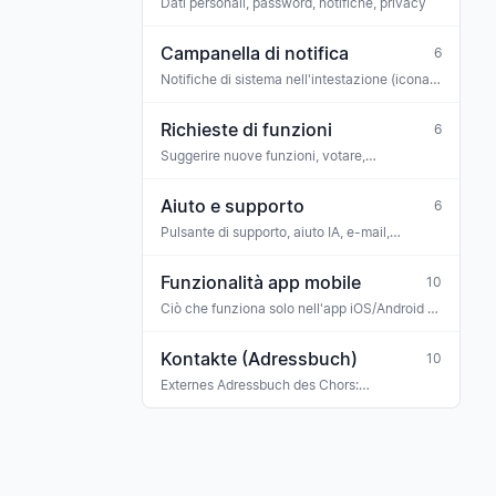
Dati personali, password, notifiche, privacy
Campanella di notifica
6
Notifiche di sistema nell'intestazione (icona
campanella)
Richieste di funzioni
6
Suggerire nuove funzioni, votare,
commentare
Aiuto e supporto
6
Pulsante di supporto, aiuto IA, e-mail,
WhatsApp
Funzionalità app mobile
10
Ciò che funziona solo nell'app iOS/Android (o
in modo diverso rispetto al web)
Kontakte (Adressbuch)
10
Externes Adressbuch des Chors:
Konzertveranstalter, Sponsoren, Banken,
Versicherungen, Ehrengäste, Gastmusiker —
mit Tag-Klassifikation und Verknüpfung zu
Rechnungen, Buchungen und Terminen.