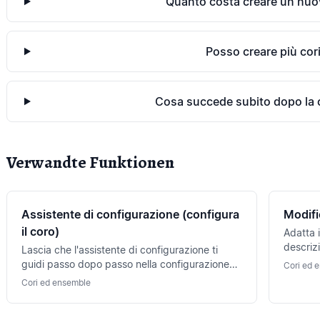
Quanto costa creare un nuo
Posso creare più cor
Cosa succede subito dopo la 
Verwandte Funktionen
Assistente di configurazione (configura
Modific
il coro)
Adatta 
descriz
Lascia che l'assistente di configurazione ti
tuo cor
guidi passo dopo passo nella configurazione
Cori ed 
visibili
del tuo coro — dalle voci ai membri fino alla
Cori ed ensemble
prima prova.