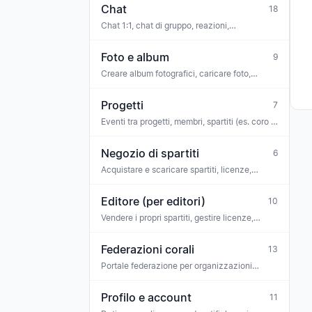
Chat
18
Chat 1:1, chat di gruppo, reazioni,
moderazione
Foto e album
9
Creare album fotografici, caricare foto,
visualizzare
Progetti
7
Eventi tra progetti, membri, spartiti (es. coro di
progetto, ciclo di concerti)
Negozio di spartiti
6
Acquistare e scaricare spartiti, licenze,
biglietti
Editore (per editori)
10
Vendere i propri spartiti, gestire licenze,
pagamenti, team
Federazioni corali
13
Portale federazione per organizzazioni
ombrello — collaboratori, comunicazioni di
federazione, richieste
Profilo e account
11