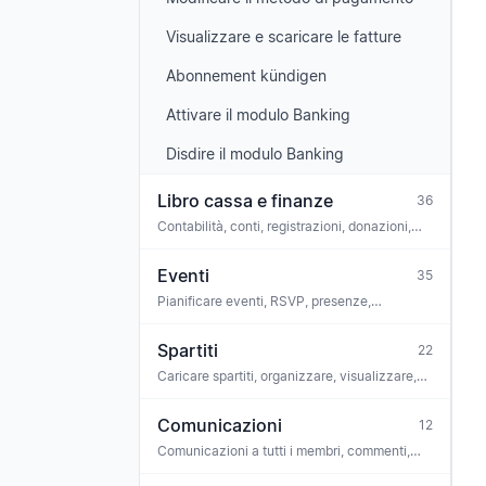
Visualizzare e scaricare le fatture
Abonnement kündigen
Attivare il modulo Banking
Disdire il modulo Banking
Libro cassa e finanze
36
Contabilità, conti, registrazioni, donazioni,
integrazione bancaria, conformità, GoBD
Eventi
35
Pianificare eventi, RSVP, presenze,
commenti, attività, collegare spartiti,
biglietteria, iCal
Spartiti
22
Caricare spartiti, organizzare, visualizzare,
ascoltare, allenatore vocale, riconoscimento
OMR, licenze
Comunicazioni
12
Comunicazioni a tutti i membri, commenti,
reazioni, sondaggi, allegati, archivio