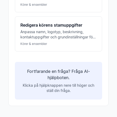
stämmor och medlemmar till första
Körer & ensembler
repetitionen.
Redigera körens stamuppgifter
Anpassa namn, logotyp, beskrivning,
kontaktuppgifter och grundinställningar för
din kör när som helst. Ändringar syns direkt
Körer & ensembler
för alla medlemmar.
Fortfarande en fråga? Fråga AI-
hjälpboten.
Klicka på hjälpknappen nere till höger och
ställ din fråga.