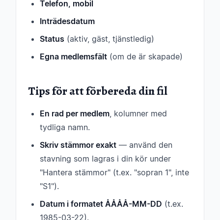
Telefon, mobil
Inträdesdatum
Status
(aktiv, gäst, tjänstledig)
Egna medlemsfält
(om de är skapade)
Tips för att förbereda din fil
En rad per medlem
, kolumner med
tydliga namn.
Skriv stämmor exakt
— använd den
stavning som lagras i din kör under
"Hantera stämmor" (t.ex. "sopran 1", inte
"S1").
Datum i formatet ÅÅÅÅ-MM-DD
(t.ex.
1985-03-22).