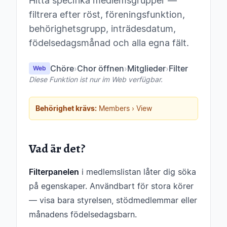
Hitta specifika medlemsgrupper —
filtrera efter röst, föreningsfunktion,
behörighetsgrupp, inträdesdatum,
födelsedagsmånad och alla egna fält.
Chöre
›
Chor öffnen
›
Mitglieder
›
Filter
Web
Diese Funktion ist nur im Web verfügbar.
Behörighet krävs:
Members › View
Vad är det?
Filterpanelen
i medlemslistan låter dig söka
på egenskaper. Användbart för stora körer
— visa bara styrelsen, stödmedlemmar eller
månadens födelsedagsbarn.