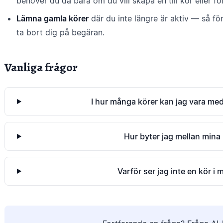
behöver du då bara om du vill skapa en till kör eller fö
Lämna gamla körer
där du inte längre är aktiv — så förb
ta bort dig på begäran.
Vanliga frågor
I hur många körer kan jag vara me
Hur byter jag mellan mina
Varför ser jag inte en kör i m