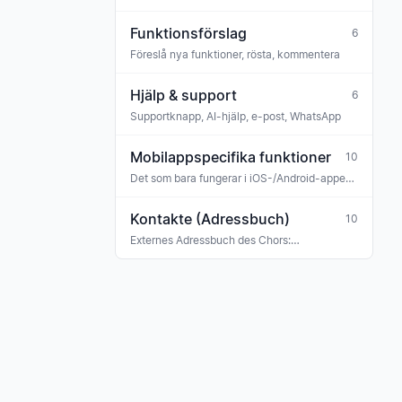
Funktionsförslag
6
Föreslå nya funktioner, rösta, kommentera
Hjälp & support
6
Supportknapp, AI-hjälp, e-post, WhatsApp
Mobilappspecifika funktioner
10
Det som bara fungerar i iOS-/Android-appen
(eller fungerar annorlunda än på webben)
Kontakte (Adressbuch)
10
Externes Adressbuch des Chors:
Konzertveranstalter, Sponsoren, Banken,
Versicherungen, Ehrengäste, Gastmusiker —
mit Tag-Klassifikation und Verknüpfung zu
Rechnungen, Buchungen und Terminen.