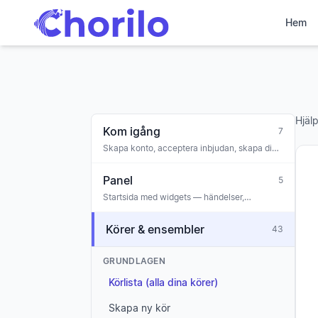
Hem
Hjäl
Kom igång
7
Skapa konto, acceptera inbjudan, skapa din
första kör, onboarding
Panel
5
Startsida med widgets — händelser,
meddelanden, uppgifter, jubileer,
engagemangsvarning
Körer & ensembler
43
GRUNDLAGEN
Körlista (alla dina körer)
Skapa ny kör