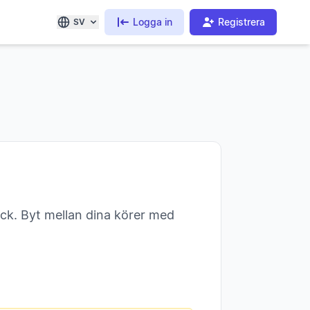
Logga in
Registrera
SV
ick. Byt mellan dina körer med