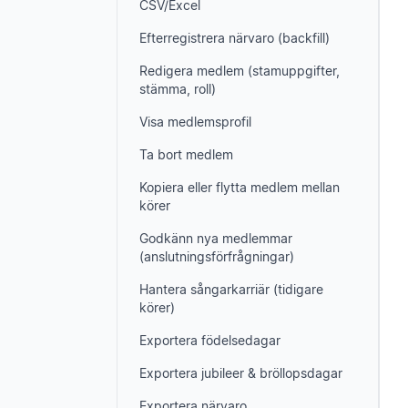
CSV/Excel
Efterregistrera närvaro (backfill)
Redigera medlem (stamuppgifter,
stämma, roll)
Visa medlemsprofil
Ta bort medlem
Kopiera eller flytta medlem mellan
körer
Godkänn nya medlemmar
(anslutningsförfrågningar)
Hantera sångarkarriär (tidigare
körer)
Exportera födelsedagar
Exportera jubileer & bröllopsdagar
Exportera närvaro