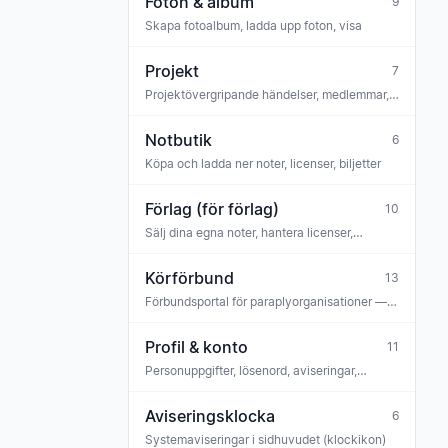
Foton & album
9
Skapa fotoalbum, ladda upp foton, visa
Projekt
7
Projektövergripande händelser, medlemmar,
noter (t.ex. projektkör, konsertserie)
Notbutik
6
Köpa och ladda ner noter, licenser, biljetter
Förlag (för förlag)
10
Sälj dina egna noter, hantera licenser,
utbetalningar, team
Körförbund
13
Förbundsportal för paraplyorganisationer —
medarbetare, förbundsmeddelanden,
ansökningar
Profil & konto
11
Personuppgifter, lösenord, aviseringar,
integritet
Aviseringsklocka
6
Systemaviseringar i sidhuvudet (klockikon)