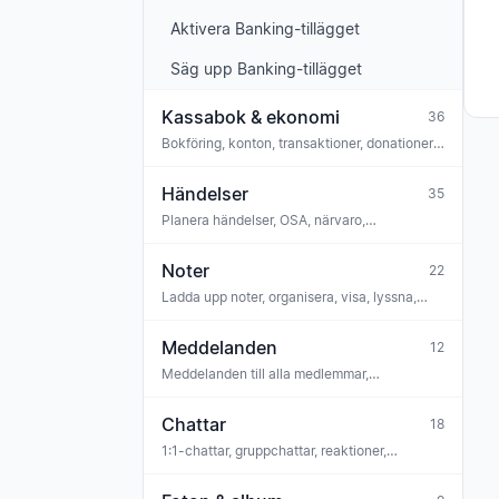
Aktivera Banking-tillägget
Säg upp Banking-tillägget
Kassabok & ekonomi
36
Bokföring, konton, transaktioner, donationer,
bankkoppling, regelefterlevnad, GoBD
Händelser
35
Planera händelser, OSA, närvaro,
kommentarer, uppgifter, länka noter, biljetter,
iCal
Noter
22
Ladda upp noter, organisera, visa, lyssna,
stämtränare, OMR-igenkänning, licenser
Meddelanden
12
Meddelanden till alla medlemmar,
kommentarer, reaktioner, omröstningar,
bilagor, arkiv
Chattar
18
1:1-chattar, gruppchattar, reaktioner,
moderering