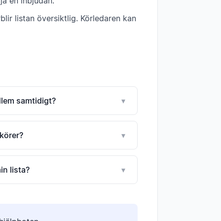
lja en inbjudan.
lir listan översiktlig. Körledaren kan
dlem samtidigt?
▾
 körer?
▾
in lista?
▾