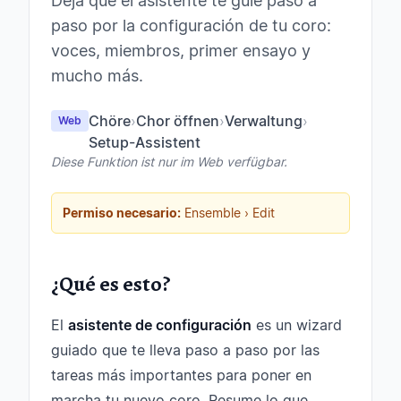
Deja que el asistente te guíe paso a
paso por la configuración de tu coro:
voces, miembros, primer ensayo y
mucho más.
Chöre
›
Chor öffnen
›
Verwaltung
›
Web
Setup-Assistent
Diese Funktion ist nur im Web verfügbar.
Permiso necesario:
Ensemble › Edit
¿Qué es esto?
El
asistente de configuración
es un wizard
guiado que te lleva paso a paso por las
tareas más importantes para poner en
marcha tu nuevo coro. Resume lo que