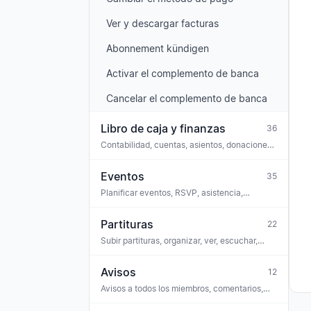
Ver y descargar facturas
Abonnement kündigen
Activar el complemento de banca
Cancelar el complemento de banca
Libro de caja y finanzas
36
Contabilidad, cuentas, asientos, donaciones,
conexión bancaria, cumplimiento, GoBD
Eventos
35
Planificar eventos, RSVP, asistencia,
comentarios, tareas, vincular partituras,
venta de entradas, iCal
Partituras
22
Subir partituras, organizar, ver, escuchar,
entrenador vocal, reconocimiento OMR,
licencias
Avisos
12
Avisos a todos los miembros, comentarios,
reacciones, encuestas, adjuntos, archivo