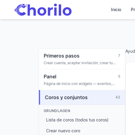
Inicio
Pr
Ayu
Primeros pasos
7
Crear cuenta, aceptar invitación, crear tu
primer coro, onboarding
Panel
5
Página de inicio con widgets — eventos,
avisos, tareas, aniversarios, alertas de
participación
Coros y conjuntos
43
GRUNDLAGEN
Lista de coros (todos tus coros)
Crear nuevo coro