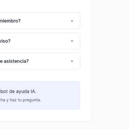
 miembro?
▾
viso?
▾
e asistencia?
▾
bot de ayuda IA.
cha y haz tu pregunta.