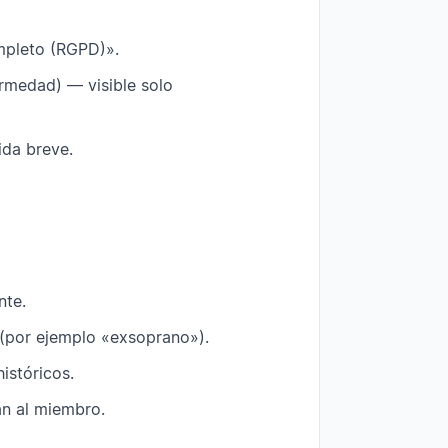
mpleto (RGPD)».
rmedad) — visible solo
ida breve.
nte.
(por ejemplo «exsoprano»).
istóricos.
n al miembro.