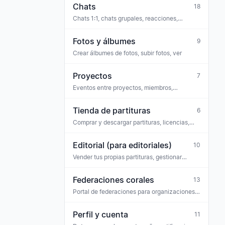
Chats
18
Chats 1:1, chats grupales, reacciones,
moderación
Fotos y álbumes
9
Crear álbumes de fotos, subir fotos, ver
Proyectos
7
Eventos entre proyectos, miembros,
partituras (p. ej. coro de proyecto, serie de
conciertos)
Tienda de partituras
6
Comprar y descargar partituras, licencias,
entradas
Editorial (para editoriales)
10
Vender tus propias partituras, gestionar
licencias, pagos, equipo
Federaciones corales
13
Portal de federaciones para organizaciones
paraguas — personal, avisos de la
federación, solicitudes
Perfil y cuenta
11