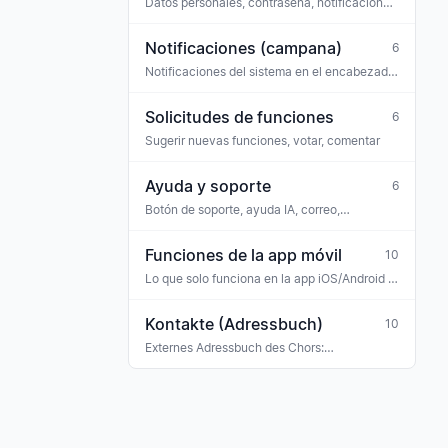
Datos personales, contraseña, notificaciones,
privacidad
Notificaciones (campana)
6
Notificaciones del sistema en el encabezado
(icono de campana)
Solicitudes de funciones
6
Sugerir nuevas funciones, votar, comentar
Ayuda y soporte
6
Botón de soporte, ayuda IA, correo,
WhatsApp
Funciones de la app móvil
10
Lo que solo funciona en la app iOS/Android (o
de forma distinta a la web)
Kontakte (Adressbuch)
10
Externes Adressbuch des Chors:
Konzertveranstalter, Sponsoren, Banken,
Versicherungen, Ehrengäste, Gastmusiker —
mit Tag-Klassifikation und Verknüpfung zu
Rechnungen, Buchungen und Terminen.