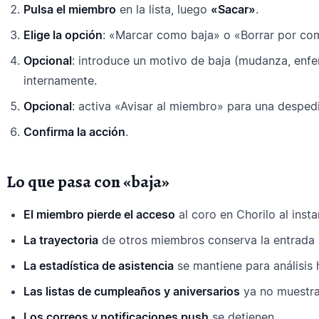
Pulsa el miembro
en la lista, luego
«Sacar»
.
Elige la opción
: «Marcar como baja» o «Borrar por co
Opcional
: introduce un motivo de baja (mudanza, enfe
internamente.
Opcional
: activa «Avisar al miembro» para una desped
Confirma la acción
.
Lo que pasa con «baja»
El miembro pierde el acceso
al coro en Chorilo al insta
La trayectoria
de otros miembros conserva la entrada 
La estadística de asistencia
se mantiene para análisis h
Las listas de cumpleaños y aniversarios
ya no muestra
Los correos y notificaciones push
se detienen.