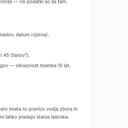
iviraš — vsi podatki so še tam.
 naslov, datum rojstva).
: 45 članov").
ogov — obveznost hrambe 10 let.
vzeto imata to pravico vodja zbora in
i lahko predajo status lastnika.