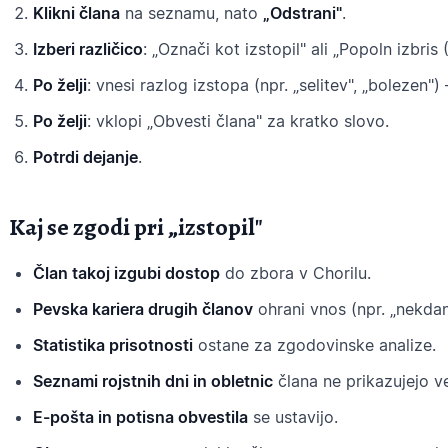
Klikni člana
na seznamu, nato
„Odstrani"
.
Izberi različico
: „Označi kot izstopil" ali „Popoln izbris
Po želji
: vnesi razlog izstopa (npr. „selitev", „bolezen"
Po želji
: vklopi „Obvesti člana" za kratko slovo.
Potrdi dejanje
.
Kaj se zgodi pri „izstopil"
Član takoj izgubi dostop
do zbora v Chorilu.
Pevska kariera drugih članov
ohrani vnos (npr. „nekdan
Statistika prisotnosti
ostane za zgodovinske analize.
Seznami rojstnih dni in obletnic
člana ne prikazujejo v
E-pošta in potisna obvestila
se ustavijo.