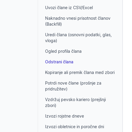
Uvozi člane iz CSV/Excel
Naknadno vnesi prisotnost članov
(Backfill)
Uredi člana (osnovni podatki, glas,
vloga)
Ogled profila člana
Odstrani člana
Kopiranje ali premik člana med zbori
Potrdi nove člane (prošnje za
pridružitev)
Vzdržuj pevsko kariero (prejšnji
zbori)
Izvozi rojstne dneve
Izvozi obletnice in poročne dni