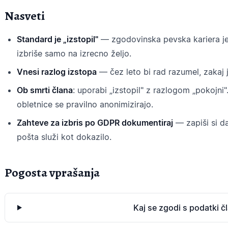
Nasveti
Standard je „izstopil"
— zgodovinska pevska kariera je
izbriše samo na izrecno željo.
Vnesi razlog izstopa
— čez leto bi rad razumel, zakaj 
Ob smrti člana
: uporabi „izstopil" z razlogom „pokojni
obletnice se pravilno anonimizirajo.
Zahteve za izbris po GDPR dokumentiraj
— zapiši si d
pošta služi kot dokazilo.
Pogosta vprašanja
Kaj se zgodi s podatki č