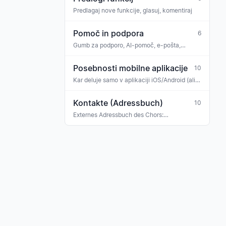
Predlagaj nove funkcije, glasuj, komentiraj
Pomoč in podpora
6
Gumb za podporo, AI-pomoč, e-pošta,
WhatsApp
Posebnosti mobilne aplikacije
10
Kar deluje samo v aplikaciji iOS/Android (ali
drugače kot v spletu)
Kontakte (Adressbuch)
10
Externes Adressbuch des Chors:
Konzertveranstalter, Sponsoren, Banken,
Versicherungen, Ehrengäste, Gastmusiker —
mit Tag-Klassifikation und Verknüpfung zu
Rechnungen, Buchungen und Terminen.