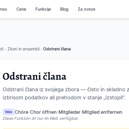
mov
Cene
Funkcije
Blog
Za zveze
oč
›
Zbori in ansambli
›
Odstrani člana
Odstrani člana
Odstrani člana iz svojega zbora — čisto in skladno 
izbrisom podatkov ali prehodom v stanje „izstopil".
Chöre
›
Chor öffnen
›
Mitglieder
›
Mitglied entfernen
Web
Diese Funktion ist nur im Web verfügbar.