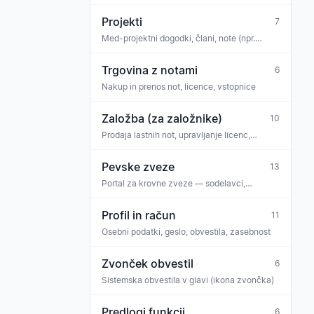
Projekti
7
Med-projektni dogodki, člani, note (npr.
projektni zbor, koncertni cikel)
Trgovina z notami
6
Nakup in prenos not, licence, vstopnice
Založba (za založnike)
10
Prodaja lastnih not, upravljanje licenc,
izplačila, ekipa
Pevske zveze
13
Portal za krovne zveze — sodelavci,
sporočila zveze, zahteve
Profil in račun
11
Osebni podatki, geslo, obvestila, zasebnost
Zvonček obvestil
6
Sistemska obvestila v glavi (ikona zvončka)
Predlogi funkcij
6