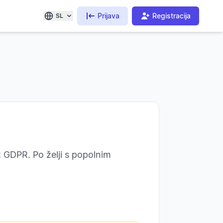
Prijava
Registracija
SL
z GDPR. Po želji s popolnim