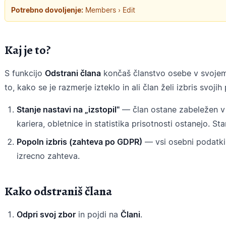
Potrebno dovoljenje:
Members › Edit
Kaj je to?
S funkcijo
Odstrani člana
končaš članstvo osebe v svojem
to, kako se je razmerje izteklo in ali član želi izbris svoji
Stanje nastavi na „izstopil"
— član ostane zabeležen v 
kariera, obletnice in statistika prisotnosti ostanejo. St
Popoln izbris (zahteva po GDPR)
— vsi osebni podatki 
izrecno zahteva.
Kako odstraniš člana
Odpri svoj zbor
in pojdi na
Člani
.