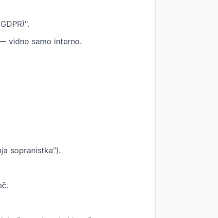
 (GDPR)".
) — vidno samo interno.
ja sopranistka").
eč.