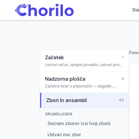
Do
Pom
Začetek
7
Ustvari račun, sprejmi povabilo, ustvari prvi
zbor, uvajanje
Nadzorna plošča
5
Začetna stran s pripomočki — dogodki,
sporočila, naloge, obletnice, opozorila o
sodelovanju
Zbori in ansambli
43
GRUNDLAGEN
Seznam zborov (vsi tvoji zbori)
Ustvari nov zbor