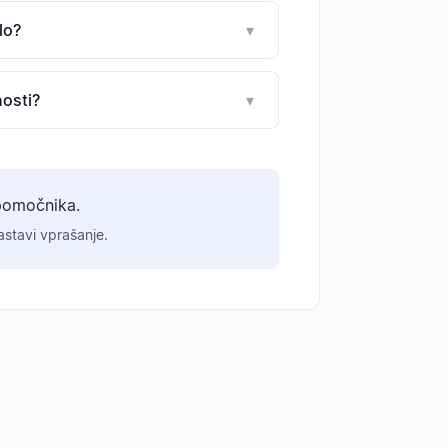
lo?
▾
nosti?
▾
pomočnika.
stavi vprašanje.