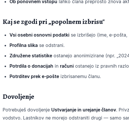
Ob ponovnem vstopu
lahko člana preprosto znova akt
Kaj se zgodi pri „popolnem izbrisu"
Vsi osebni osnovni podatki
se izbrišejo (ime, e-pošta,
Profilna slika
se odstrani.
Združene statistike
ostanejo anonimizirane (npr. „2024
Potrdila o donacijah
in
računi
ostanejo iz pravnih razl
Potrditev prek e-pošte
izbrisanemu članu.
Dovoljenje
Potrebuješ dovoljenje
Ustvarjanje in urejanje članov
. Pri
vodstvo. Lastnikov ne morejo odstraniti drugi — samo sam