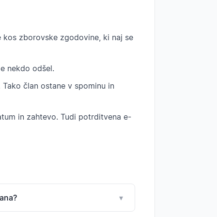
 kos zborovske zgodovine, ki naj se
je nekdo odšel.
". Tako član ostane v spominu in
atum in zahtevo. Tudi potrditvena e-
lana?
▾