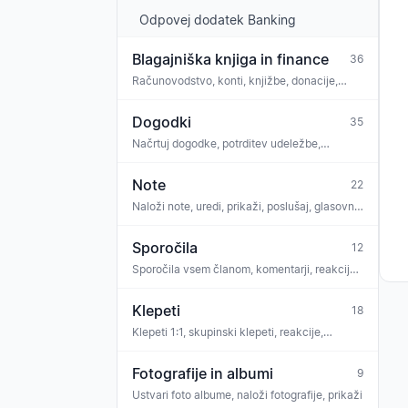
Odpovej dodatek Banking
Blagajniška knjiga in finance
36
Računovodstvo, konti, knjižbe, donacije,
bančna povezava, skladnost, GoBD
Dogodki
35
Načrtuj dogodke, potrditev udeležbe,
prisotnost, komentarji, naloge, povezava not,
vstopnice, iCal
Note
22
Naloži note, uredi, prikaži, poslušaj, glasovni
trener, OMR prepoznava, licence
Sporočila
12
Sporočila vsem članom, komentarji, reakcije,
ankete, priloge, arhiv
Klepeti
18
Klepeti 1:1, skupinski klepeti, reakcije,
moderiranje
Fotografije in albumi
9
Ustvari foto albume, naloži fotografije, prikaži