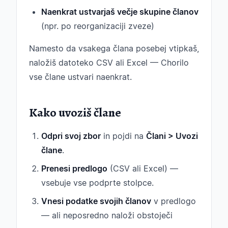
Naenkrat ustvarjaš večje skupine članov
(npr. po reorganizaciji zveze)
Namesto da vsakega člana posebej vtipkaš,
naložiš datoteko CSV ali Excel — Chorilo
vse člane ustvari naenkrat.
Kako uvoziš člane
Odpri svoj zbor
in pojdi na
Člani > Uvozi
člane
.
Prenesi predlogo
(CSV ali Excel) —
vsebuje vse podprte stolpce.
Vnesi podatke svojih članov
v predlogo
— ali neposredno naloži obstoječi