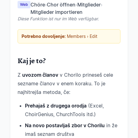
Chöre
›
Chor öffnen
›
Mitglieder
›
Web
Mitglieder importieren
Diese Funktion ist nur im Web verfügbar.
Potrebno dovoljenje:
Members › Edit
Kaj je to?
Z
uvozom članov
v Chorilo prineseš cele
sezname članov v enem koraku. To je
najhitrejša metoda, če:
Prehajaš z drugega orodja
(Excel,
ChoirGenius, ChurchTools itd.)
Na novo postavljaš zbor v Chorilu
in že
imaš seznam društva