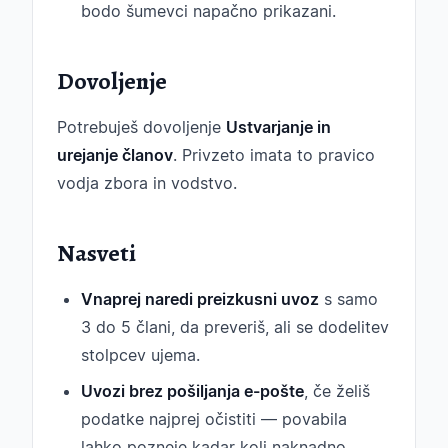
bodo šumevci napačno prikazani.
Dovoljenje
Potrebuješ dovoljenje
Ustvarjanje in
urejanje članov
. Privzeto imata to pravico
vodja zbora in vodstvo.
Nasveti
Vnaprej naredi preizkusni uvoz
s samo
3 do 5 člani, da preveriš, ali se dodelitev
stolpcev ujema.
Uvozi brez pošiljanja e-pošte
, če želiš
podatke najprej očistiti — povabila
lahko pozneje kadar koli naknadno