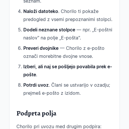
seznam.
Naloži datoteko
. Chorilo ti pokaže
predogled z vsemi prepoznanimi stolpci.
Dodeli neznane stolpce
— npr. „E-poštni
naslov" na polje „E-pošta".
Preveri dvojnike
— Chorilo z e-pošto
označi morebitne dvojne vnose.
Izberi, ali naj se pošljejo povabila prek e-
pošte
.
Potrdi uvoz
. Člani se ustvarijo v ozadju;
prejmeš e-pošto z izidom.
Podprta polja
Chorilo pri uvozu med drugim podpira: