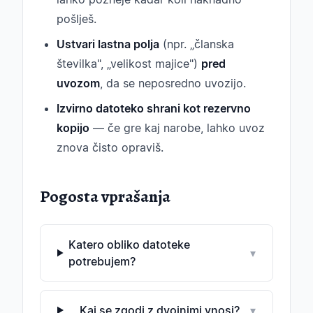
pošlješ.
Ustvari lastna polja
(npr. „članska
številka", „velikost majice")
pred
uvozom
, da se neposredno uvozijo.
Izvirno datoteko shrani kot rezervno
kopijo
— če gre kaj narobe, lahko uvoz
znova čisto opraviš.
Pogosta vprašanja
Katero obliko datoteke
▾
potrebujem?
Kaj se zgodi z dvojnimi vnosi?
▾