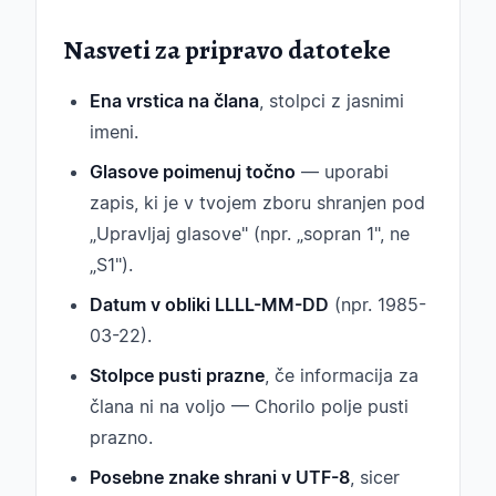
Nasveti za pripravo datoteke
Ena vrstica na člana
, stolpci z jasnimi
imeni.
Glasove poimenuj točno
— uporabi
zapis, ki je v tvojem zboru shranjen pod
„Upravljaj glasove" (npr. „sopran 1", ne
„S1").
Datum v obliki LLLL-MM-DD
(npr. 1985-
03-22).
Stolpce pusti prazne
, če informacija za
člana ni na voljo — Chorilo polje pusti
prazno.
Posebne znake shrani v UTF-8
, sicer